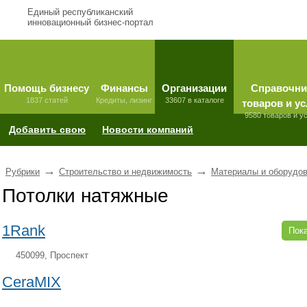
Единый республиканский
инновационный бизнес-портал
Помощь бизнесу
Финансы
Организации
Справочни
1837 статей
Кредиты, лизинг
33607 в каталоге
товаров и ус
9580 товаров и у
Добавить свою
Новости компаний
→
→
Рубрики
Строительство и недвижимость
Материалы и оборудов
Потолки натяжные
1Rank
Пока
450099, Проспект
CeraMIX