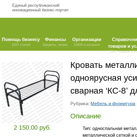
Единый республиканский
инновационный бизнес-портал
Помощь бизнесу
Финансы
Организации
Справочни
1837 статей
Кредиты, лизинг
33605 в каталоге
товаров и ус
9580 товаров и у
Кровать металл
одноярусная уси
сварная ‘КС-8’ д
Рубрика:
Мебель и фурнитура
Описание
2 150.00 руб.
Тип: односпальная метал
металлической сеткой и 