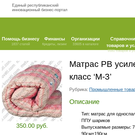
Единый республиканский
инновационный бизнес-портал
Помощь бизнесу
Финансы
Организации
Справочни
1837 статей
Кредиты, лизинг
33605 в каталоге
товаров и ус
9580 товаров и у
Матрас РВ усил
класс ‘М-3’
Рубрика:
Промышленные това
Описание
Тип: матрас для односпа
ППУ шариков
350.00 руб.
Выпускаемые размеры: 7
90см×190см