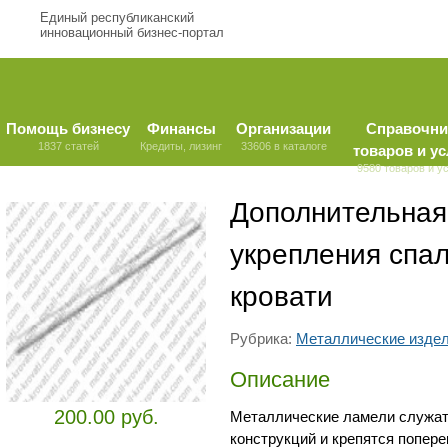
Единый республиканский
инновационный бизнес-портал
Помощь бизнесу
Финансы
Организации
Справочни
1837 статей
Кредиты, лизинг
33606 в каталоге
товаров и ус
9580 товаров и у
Дополнительная
укрепления спал
кровати
Рубрика:
Металлические изде
Описание
200.00 руб.
Металлические ламели служат
конструкций и крепятся попере