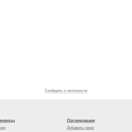
Cообщить о неточности
инансы
Организации
нки
Добавить свою