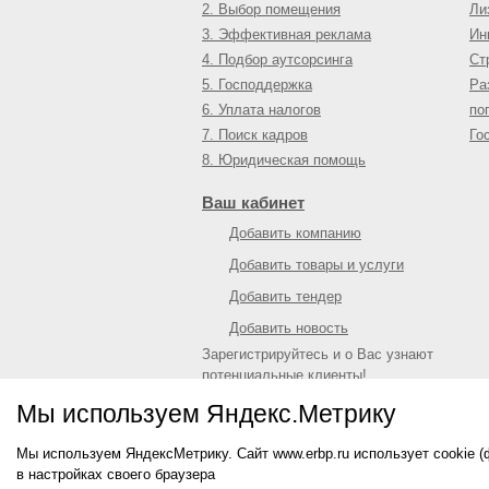
2. Выбор помещения
Ли
3. Эффективная реклама
Ин
4. Подбор аутсорсинга
Ст
5. Господдержка
Ра
6. Уплата налогов
по
7. Поиск кадров
Го
8. Юридическая помощь
Ваш кабинет
Добавить компанию
Добавить товары и услуги
Добавить тендер
Добавить новость
Зарегистрируйтесь и о Вас узнают
потенциальные клиенты!
Войти
или
зарегистрироваться
Мы используем Яндекс.Метрику
Мы используем ЯндексМетрику. Сайт www.erbp.ru использует cookie 
© 2009—
2026
Единый республиканский биз
в настройках своего браузера
О портале
|
Контактная информация
|
Рекл