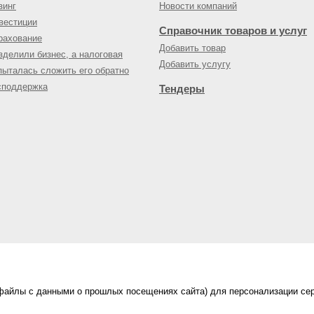
зинг
Новости компаний
вестиции
Справочник товаров и услуг
рахование
Добавить товар
зделили бизнес, а налоговая
Добавить услугу
пыталась сложить его обратно
споддержка
Тендеры
(файлы с данными о прошлых посещениях сайта) для персонализации сер
нес-портал
ама на портале
|
Правила пользования
|