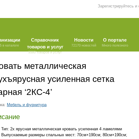
Зарегистрируйтесь и
анизации
Справочник
Новости
О портале
5 в каталоге
72170 новостей
Много полезного
товаров и услуг
9580 товаров и услуг
овать металлическая
ухъярусная усиленная сетка
арная ‘2КС-4’
ка:
Мебель и фурнитура
исание
Тип: 2х ярусная металлическая кровать усиленная 4 ламелями
Выпускаемые размеры спальных мест: 70см×190см; 80см×190см;