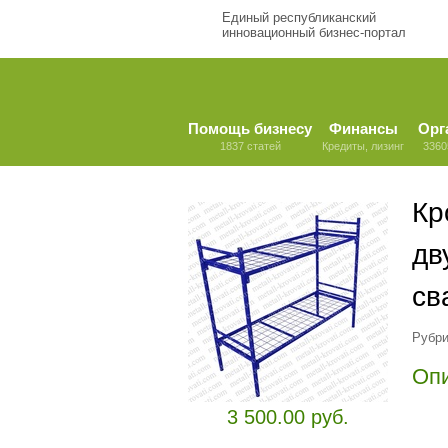
Единый республиканский
инновационный бизнес-портал
Помощь бизнесу
Финансы
Орг
1837 статей
Кредиты, лизинг
3360
Кр
дв
св
Рубри
Оп
3 500.00 руб.