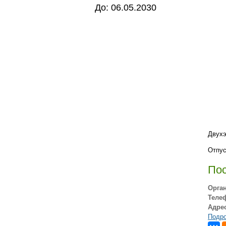
До: 06.05.2030
Двухэ
Отпус
По
Орга
Теле
Адрес
Подро