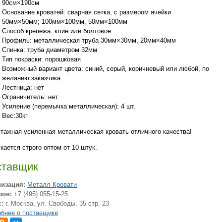
90см×190см
Основание кроватей: сварная сетка, с размером ячейки
50мм×50мм; 100мм×100мм, 50мм×100мм
Способ крепежа: клин или болтовое
Профиль: металлическая труба 30мм×30мм, 20мм×40мм
Спинка: труба диаметром 32мм
Тип покраски: порошковая
Возможный вариант цвета: синий, серый, коричневый или любой, по
желанию заказчика
Лестница: нет
Ограничитель: нет
Усиление (перемычка металлическая): 4 шт.
Вес:30кг
тажная усиленная металлическая кровать отличного качества!
кается строго оптом от 10 штук.
ставщик
низация:
Металл-Кровати
фон:
+7 (495) 055-15-25
:
г. Москва, ул. Свободы, 35 стр. 23
бнее о поставщике