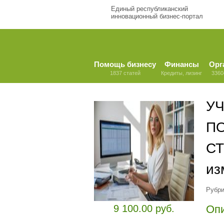
Единый республиканский
инновационный бизнес-портал
Помощь бизнесу
Финансы
Орг
1837 статей
Кредиты, лизинг
3360
У
П
СТ
из
Рубри
9 100.00 руб.
Оп