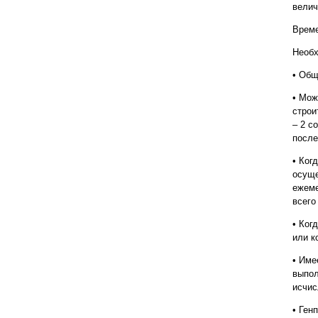
велич
Време
Необх
• Общ
• Мож
строи
– 2 с
после
• Ког
осуще
ежеме
всего
• Ког
или к
• Име
выпол
исчис
• Ген