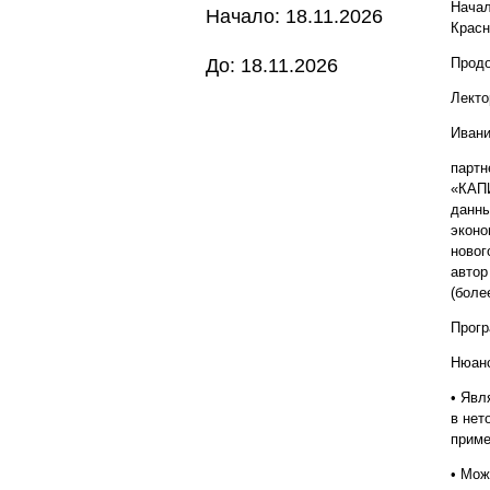
Начал
Начало: 18.11.2026
Красн
До: 18.11.2026
Продо
Лекто
Ивани
партн
«КАПИ
данны
эконо
новог
автор
(боле
Прог
Нюанс
• Явл
в нет
приме
• Мож