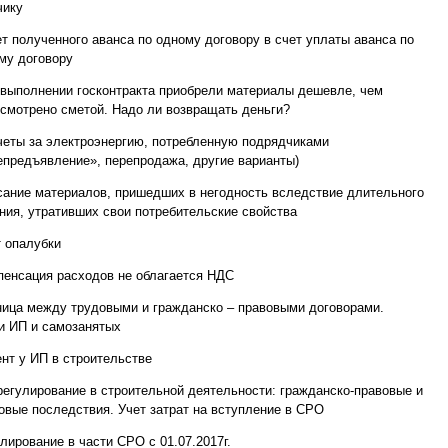
чику
ет полученного аванса по одному договору в счет уплаты аванса по
му договору
 выполнении госконтракта приобрели материалы дешевле, чем
смотрено сметой. Надо ли возвращать деньги?
четы за электроэнергию, потребленную подрядчиками
епредъявление», перепродажа, другие варианты)
сание материалов, пришедших в негодность вследствие длительного
ния, утративших свои потребительские свойства
т опалубки
пенсация расходов не облагается НДС
ница между трудовыми и гражданско – правовыми договорами.
и ИП и самозанятых
ент у ИП в строительстве
егулирование в строительной деятельности: гражданско-правовые и
овые последствия. Учет затрат на вступление в СРО
улирование в части СРО с 01.07.2017г.