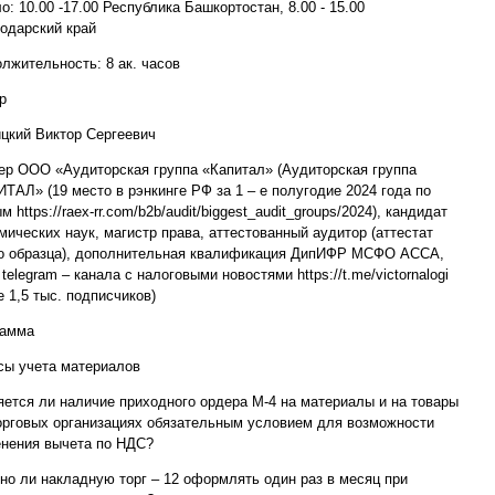
о: 10.00 -17.00 Республика Башкортостан, 8.00 - 15.00
одарский край
лжительность: 8 ак. часов
р
цкий Виктор Сергеевич
ер ООО «Аудиторская группа «Капитал» (Аудиторская группа
ТАЛ» (19 место в рэнкинге РФ за 1 – е полугодие 2024 года по
м https://raex-rr.com/b2b/audit/biggest_audit_groups/2024), кандидат
мических наук, магистр права, аттестованный аудитор (аттестат
о образца), дополнительная квалификация ДипИФР МСФО АССА,
 telegram – канала c налоговыми новостями https://t.me/victornalogi
е 1,5 тыс. подписчиков)
рамма
ы учета материалов
яется ли наличие приходного ордера М-4 на материалы и на товары
орговых организациях обязательным условием для возможности
нения вычета по НДС?
но ли накладную торг – 12 оформлять один раз в месяц при