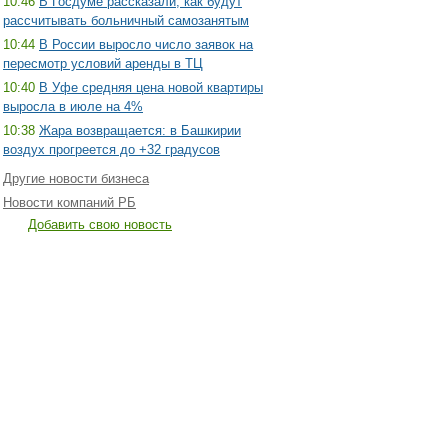
10:46
В Госдуме рассказали, как будут
рассчитывать больничный самозанятым
10:44
В России выросло число заявок на
пересмотр условий аренды в ТЦ
10:40
В Уфе средняя цена новой квартиры
выросла в июле на 4%
10:38
Жара возвращается: в Башкирии
воздух прогреется до +32 градусов
Другие новости бизнеса
Новости компаний РБ
Добавить свою новость