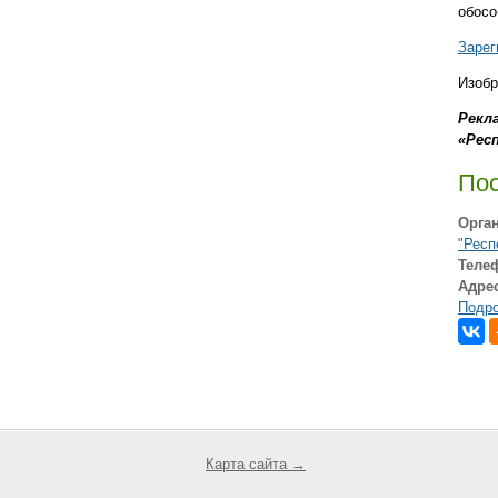
обосо
Зарег
Изобр
Рекл
«Рес
По
Орга
"Респ
Теле
Адрес
Подро
Карта сайта →