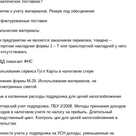
матических поставках?
нятие к учету материалов. Резерв под обесценение
тфактурованные поставки
альческие материалы
и предприятие не является заказчиком перевозки, товарно –
портная накладная формы 1 – Т или транспортной накладной у него
 отсутствовать
ДД помогает ФНС
ользование сервиса Гугл Карты в налоговом споре
нение формы М-29. Использование материалов, не
смотренных сметой
е и косвенные расходы подрядчика для целей налогообложения
лтерский учет подрядчика. ПБУ 2/2008. Методы признания доходов
ходов в налоговом учете по налогу на прибыль. Длительный
водственный цикл. Контроль цен для целей налогообложения в
тельстве
нности учета у подрядчика на УСН доходы, уменьшенные на