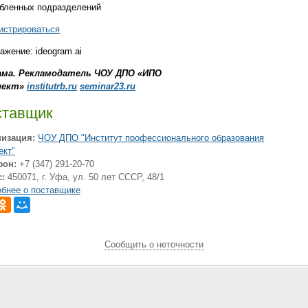
бленных подразделений
истрироваться
ажение: ideogram.ai
ама. Рекламодатель ЧОУ ДПО «ИПО
пект»
institutrb.ru
seminar23.ru
ставщик
низация:
ЧОУ ДПО "Институт профессионального образования
ект"
фон:
+7 (347) 291-20-70
:
450071, г. Уфа, ул. 50 лет СССР, 48/1
бнее о поставщике
Cообщить о неточности