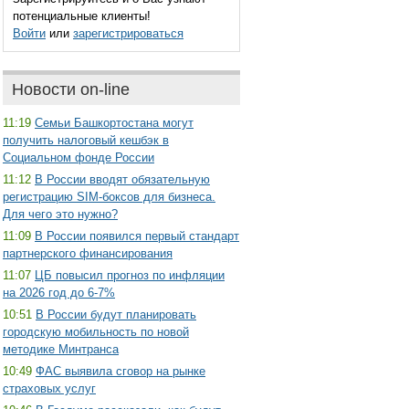
потенциальные клиенты!
Войти
или
зарегистрироваться
Новости on-line
11:19
Семьи Башкортостана могут
получить налоговый кешбэк в
Социальном фонде России
11:12
В России вводят обязательную
регистрацию SIM-боксов для бизнеса.
Для чего это нужно?
11:09
В России появился первый стандарт
партнерского финансирования
11:07
ЦБ повысил прогноз по инфляции
на 2026 год до 6-7%
10:51
В России будут планировать
городскую мобильность по новой
методике Минтранса
10:49
ФАС выявила сговор на рынке
страховых услуг