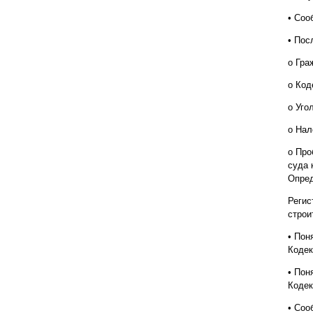
• Соо
• Пос
o Гра
o Код
o Уго
o Нал
o Про
суда 
Опред
Регис
строи
• Пон
Кодек
• Пон
Кодек
• Соо