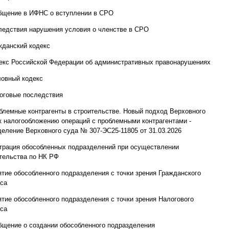
бщение в ИФНС о вступлении в СРО
ледствия нарушения условия о членстве в СРО
жданский кодекс
екс Российской Федерации об административных правонарушениях
ловный кодекс
оговые последствия
блемные контрагенты в строительстве. Новый подход Верховного
к налогообложению операций с проблемными контрагентами -
еление Верховного суда № 307-ЭС25-11805 от 31.03.2026
трация обособленных подразделений при осуществлении
тельства по НК РФ
ятие обособленного подразделения с точки зрения Гражданского
са
ятие обособленного подразделения с точки зрения Налогового
са
бщение о создании обособленного подразделения