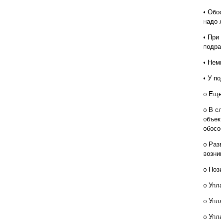
• Обо
надо 
• При
подра
• Нем
• У п
o Еще
o В с
объек
обосо
o Раз
возни
o Поз
o Упл
o Упл
o Упл