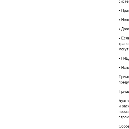
систе
• При
• Нео
• Дав
• Есл
транс
могут
• ГИБ
• Исп
Приме
преду
Прямы
Бухга
и рас
произ
строи
Особе