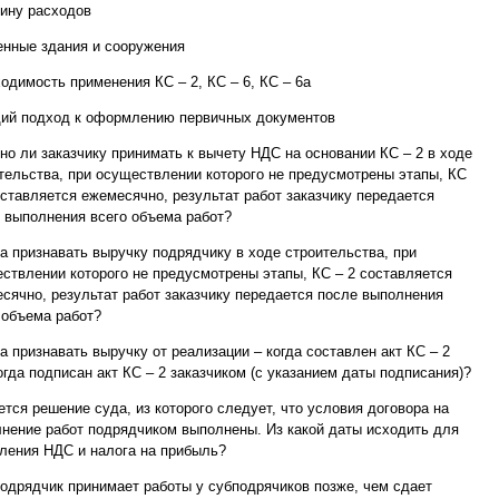
ину расходов
нные здания и сооружения
одимость применения КС – 2, КС – 6, КС – 6а
ий подход к оформлению первичных документов
но ли заказчику принимать к вычету НДС на основании КС – 2 в ходе
тельства, при осуществлении которого не предусмотрены этапы, КС
оставляется ежемесячно, результат работ заказчику передается
 выполнения всего объема работ?
да признавать выручку подрядчику в ходе строительства, при
ствлении которого не предусмотрены этапы, КС – 2 составляется
сячно, результат работ заказчику передается после выполнения
 объема работ?
да признавать выручку от реализации – когда составлен акт КС – 2
огда подписан акт КС – 2 заказчиком (с указанием даты подписания)?
ется решение суда, из которого следует, что условия договора на
нение работ подрядчиком выполнены. Из какой даты исходить для
ления НДС и налога на прибыль?
подрядчик принимает работы у субподрячиков позже, чем сдает