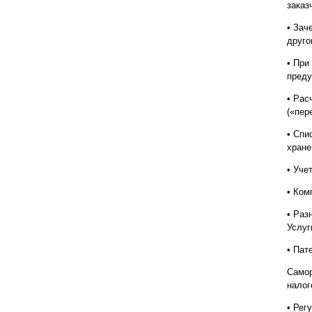
заказ
• Зач
друго
• При
преду
• Рас
(«пер
• Спи
хране
• Уче
• Ком
• Раз
Услуг
• Пат
Самор
налог
• Рег