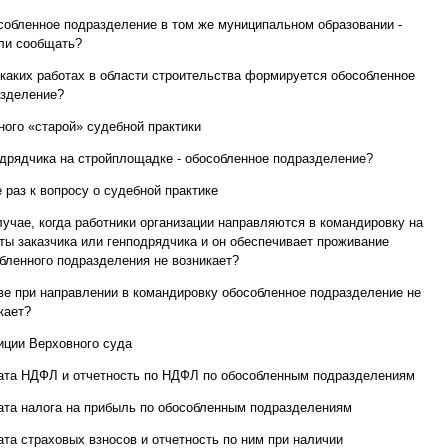
собленное подразделение в том же муниципальном образовании -
ли сообщать?
 каких работах в области строительства формируется обособленное
зделение?
ного «старой» судебной практики
одрядчика на стройплощадке - обособленное подразделение?
 раз к вопросу о судебной практике
лучае, когда работники организации направляются в командировку на
ты заказчика или генподрядчика и он обеспечивает проживание
бленного подразделения не возникает?
ве при направлении в командировку обособленное подразделение не
кает?
иции Верховного суда
ата НДФЛ и отчетность по НДФЛ по обособленным подразделениям
ата налога на прибыль по обособленным подразделениям
ата страховых взносов и отчетность по ним при наличии