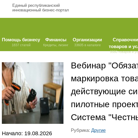
Единый республиканский
инновационный бизнес-портал
Помощь бизнесу
Финансы
Организации
Справочни
1837 статей
Кредиты, лизинг
33605 в каталоге
товаров и ус
9580 товаров и у
Вебинар "Обяза
маркировка тов
действующие си
пилотные проек
Система "Честны
Рубрика:
Другие
Начало: 19.08.2026