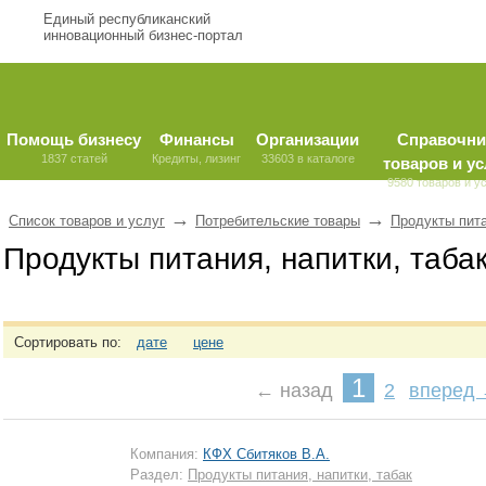
Единый республиканский
инновационный бизнес-портал
Помощь бизнесу
Финансы
Организации
Справочни
1837 статей
Кредиты, лизинг
33603 в каталоге
товаров и ус
9580 товаров и у
→
→
Список товаров и услуг
Потребительские товары
Продукты пита
Продукты питания, напитки, таба
Сортировать по:
дате
цене
1
← назад
2
вперед
Компания:
КФХ Сбитяков В.А.
Раздел:
Продукты питания, напитки, табак