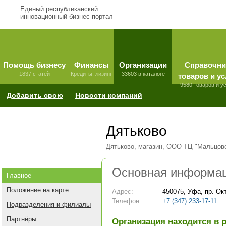
Единый республиканский
инновационный бизнес-портал
Помощь бизнесу
Финансы
Организации
Справочни
1837 статей
Кредиты, лизинг
33603 в каталоге
товаров и ус
9580 товаров и у
Добавить свою
Новости компаний
Дятьково
Дятьково, магазин, ООО ТЦ "Мальцов
Основная информа
Главное
Положение на карте
Адрес:
450075, Уфа, пр. Ок
Телефон:
+7 (347) 233-17-11
Подразделения и филиалы
Партнёры
Организация находится в 