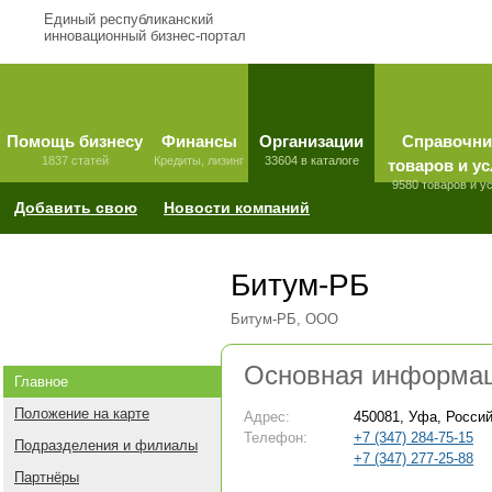
Единый республиканский
инновационный бизнес-портал
Помощь бизнесу
Финансы
Организации
Справочни
1837 статей
Кредиты, лизинг
33604 в каталоге
товаров и ус
9580 товаров и у
Добавить свою
Новости компаний
Битум-РБ
Битум-РБ, ООО
Основная информа
Главное
Положение на карте
Адрес:
450081, Уфа, Россий
Телефон:
+7 (347) 284-75-15
Подразделения и филиалы
+7 (347) 277-25-88
Партнёры