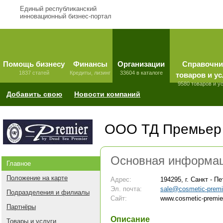
Единый республиканский
инновационный бизнес-портал
Помощь бизнесу
Финансы
Организации
Справочни
1837 статей
Кредиты, лизинг
33604 в каталоге
товаров и ус
9580 товаров и у
Добавить свою
Новости компаний
ООО ТД Премьер
Основная информа
Главное
Положение на карте
Адрес:
194295, г. Санкт - 
Эл. почта:
sale@cosmetic-premie
Подразделения и филиалы
Сайт:
www.cosmetic-premier
Партнёры
Описание
Товары и услуги