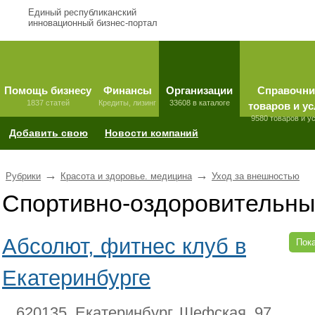
Единый республиканский
инновационный бизнес-портал
Помощь бизнесу
Финансы
Организации
Справочни
1837 статей
Кредиты, лизинг
33608 в каталоге
товаров и ус
9580 товаров и у
Добавить свою
Новости компаний
→
→
Рубрики
Красота и здоровье. медицина
Уход за внешностью
Спортивно-оздоровительны
Абсолют, фитнес клуб в
Пока
Екатеринбурге
620135, Екатеринбург, Шефская, 97