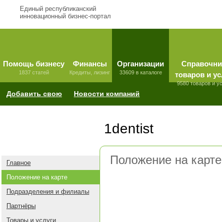
Единый республиканский
инновационный бизнес-портал
Помощь бизнесу
Финансы
Организации
Справочни
1837 статей
Кредиты, лизинг
33609 в каталоге
товаров и ус
9580 товаров и у
Добавить свою
Новости компаний
1dentist
Положение на карте
Главное
Положение на карте
Подразделения и филиалы
Партнёры
Товары и услуги