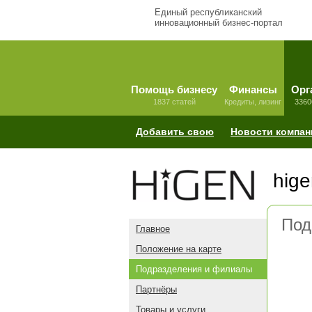
Единый республиканский
инновационный бизнес-портал
Помощь бизнесу
Финансы
Орг
1837 статей
Кредиты, лизинг
3360
Добавить свою
Новости компан
hige
Под
Главное
Положение на карте
Подразделения и филиалы
Партнёры
Товары и услуги