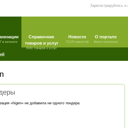
Зарегистрируйтесь и
анизации
Справочник
Новости
О портале
7 в каталоге
72170 новостей
Много полезного
товаров и услуг
9580 товаров и услуг
ий
n
деры
зация «
higen
» не добавила ни одного тендера.