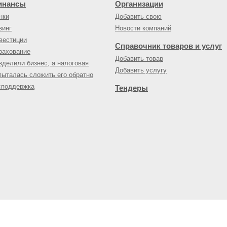
инансы
Организации
нки
Добавить свою
зинг
Новости компаний
вестиции
Справочник товаров и услуг
рахование
Добавить товар
зделили бизнес, а налоговая
Добавить услугу
пыталась сложить его обратно
споддержка
Тендеры