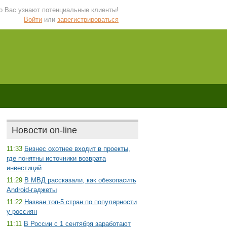
 о Вас узнают потенциальные клиенты!
Войти
или
зарегистрироваться
Новости on-line
11:33
Бизнес охотнее входит в проекты,
где понятны источники возврата
инвестиций
11:29
В МВД рассказали, как обезопасить
Android-гаджеты
11:22
Назван топ-5 стран по популярности
у россиян
11:11
В России с 1 сентября заработают