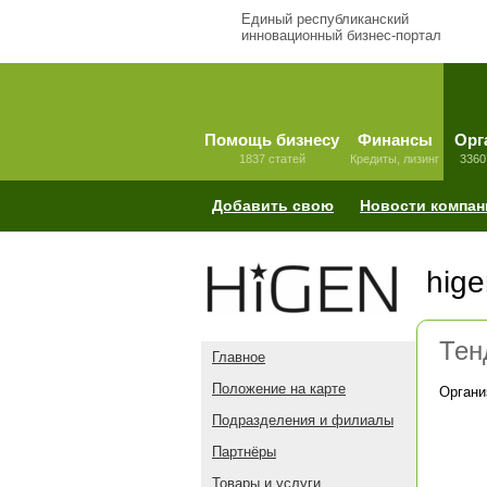
Единый республиканский
инновационный бизнес-портал
Помощь бизнесу
Финансы
Орг
1837 статей
Кредиты, лизинг
3360
Добавить свою
Новости компан
hige
Тен
Главное
Положение на карте
Органи
Подразделения и филиалы
Партнёры
Товары и услуги