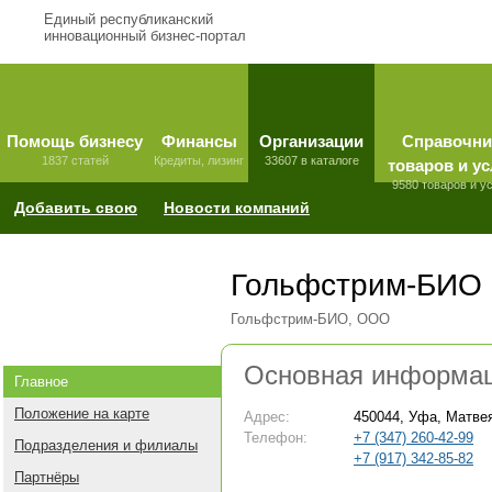
Единый республиканский
инновационный бизнес-портал
Помощь бизнесу
Финансы
Организации
Справочни
1837 статей
Кредиты, лизинг
33607 в каталоге
товаров и ус
9580 товаров и у
Добавить свою
Новости компаний
Гольфстрим-БИО
Гольфстрим-БИО, ООО
Основная информа
Главное
Положение на карте
Адрес:
450044, Уфа, Матвея
Телефон:
+7 (347) 260-42-99
Подразделения и филиалы
+7 (917) 342-85-82
Партнёры