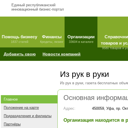
Единый республиканский
инновационный бизнес-портал
Помощь бизнесу
Финансы
Организации
Справочни
1837 статей
Кредиты, лизинг
33604 в каталоге
товаров и ус
9580 товаров и у
Добавить свою
Новости компаний
Из рук в руки
Из рук в руки, газета бесплатных объ
Основная информа
Главное
Положение на карте
Адрес:
450059, Уфа, пр. Окт
Подразделения и филиалы
Организация находится в 
Партнёры