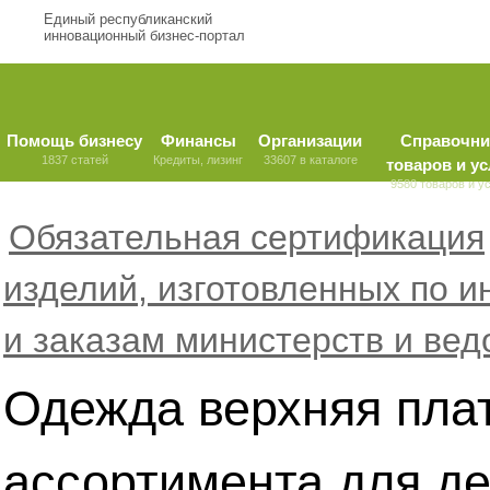
Единый республиканский
инновационный бизнес-портал
Помощь бизнесу
Финансы
Организации
Справочни
1837 статей
Кредиты, лизинг
33607 в каталоге
товаров и ус
9580 товаров и у
Обязательная сертификация
изделий, изготовленных по 
и заказам министерств и вед
Одежда верхняя плат
ассортимента для де