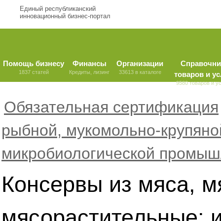
Единый республиканский
инновационный бизнес-портал
Помощь бизнесу
Финансы
Организации
Справочни
1837 статей
Кредиты, лизинг
33613 в каталоге
товаров и ус
9580 товаров и у
Обязательная сертификация
рыбной, мукомольно-крупяно
микробиологической промыш
Консервы из мяса, м
мясорастительные; и