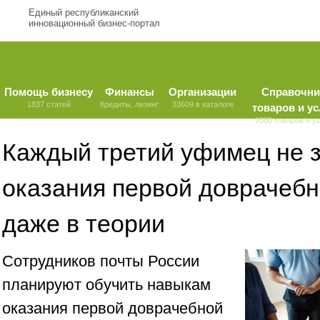
Единый республиканский
инновационный бизнес-портал
Помощь бизнесу
Финансы
Организации
Справочни
1837 статей
Кредиты, лизинг
33609 в каталоге
товаров и ус
9580 товаров и у
Каждый третий уфимец не 
оказания первой доврачеб
даже в теории
Сотрудников почты России
планируют обучить навыкам
оказания первой доврачебной