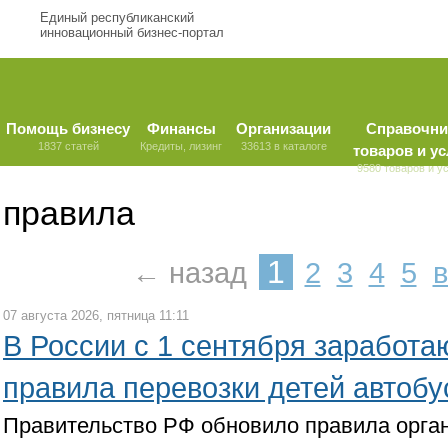
Единый республиканский
инновационный бизнес-портал
Помощь бизнесу
Финансы
Организации
Справочни
1837 статей
Кредиты, лизинг
33613 в каталоге
товаров и ус
9580 товаров и у
правила
1
← назад
2
3
4
5
07 августа 2026, пятница 11:11
В России с 1 сентября заработ
правила перевозки детей автоб
Правительство РФ обновило правила орга