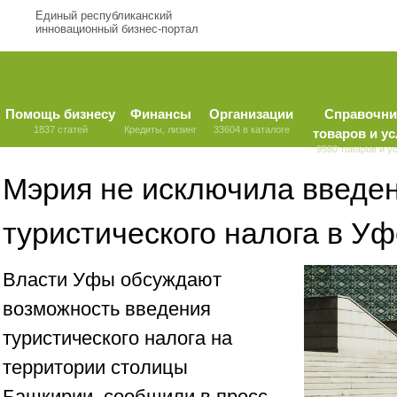
Единый республиканский
инновационный бизнес-портал
Помощь бизнесу
Финансы
Организации
Справочни
1837 статей
Кредиты, лизинг
33604 в каталоге
товаров и ус
9580 товаров и у
Мэрия не исключила введе
туристического налога в Уф
Власти Уфы обсуждают
возможность введения
туристического налога на
территории столицы
Башкирии, сообщили в пресс-