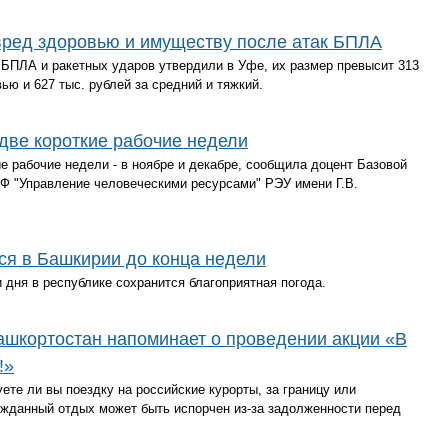
вред здоровью и имуществу после атак БПЛА
 БПЛА и ракетных ударов утвердили в Уфе, их размер превысит 313
вью и 627 тыс. рублей за средний и тяжкий.
 две короткие рабочие недели
е рабочие недели - в ноябре и декабре, сообщила доцент Базовой
 "Управление человеческими ресурсами" РЭУ имени Г.В.
тся в Башкирии до конца недели
 дня в республике сохранится благоприятная погода.
ашкортостан напоминает о проведении акции «В
!»
ете ли вы поездку на российские курорты, за границу или
ожданный отдых может быть испорчен из-за задолженности перед