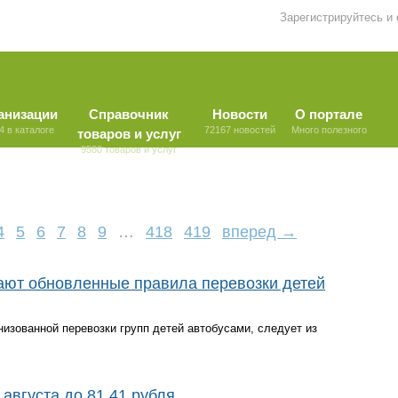
Зарегистрируйтесь и
анизации
Справочник
Новости
О портале
4 в каталоге
72167 новостей
Много полезного
товаров и услуг
9580 товаров и услуг
4
5
6
7
8
9
…
418
419
вперед →
тают обновленные правила перевозки детей
изованной перевозки групп детей автобусами, следует из
августа до 81,41 рубля