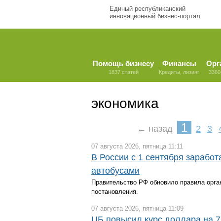
Единый республиканский
инновационный бизнес-портал
Помощь бизнесу
Финансы
Орг
1837 статей
Кредиты, лизинг
3360
экономика
1
← назад
2
3
07 августа 2026, пятница 11:11
В России с 1 сентября зарабо
автобусами
Правительство РФ обновило правила орган
постановления.
07 августа 2026, пятница 11:09
ЦБ повысил курс доллара на 7 