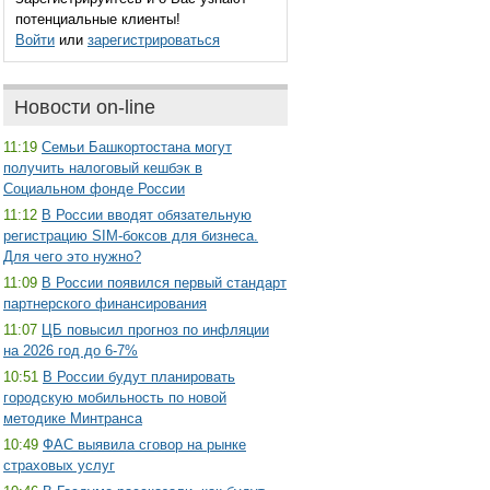
потенциальные клиенты!
Войти
или
зарегистрироваться
Новости on-line
11:19
Семьи Башкортостана могут
получить налоговый кешбэк в
Социальном фонде России
11:12
В России вводят обязательную
регистрацию SIM-боксов для бизнеса.
Для чего это нужно?
11:09
В России появился первый стандарт
партнерского финансирования
11:07
ЦБ повысил прогноз по инфляции
на 2026 год до 6-7%
10:51
В России будут планировать
городскую мобильность по новой
методике Минтранса
10:49
ФАС выявила сговор на рынке
страховых услуг