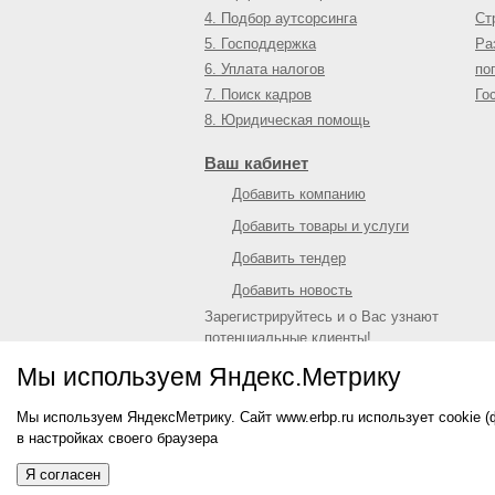
4. Подбор аутсорсинга
Ст
5. Господдержка
Ра
6. Уплата налогов
по
7. Поиск кадров
Го
8. Юридическая помощь
Ваш кабинет
Добавить компанию
Добавить товары и услуги
Добавить тендер
Добавить новость
Зарегистрируйтесь и о Вас узнают
потенциальные клиенты!
Войти
или
зарегистрироваться
Мы используем Яндекс.Метрику
Мы используем ЯндексМетрику. Сайт www.erbp.ru использует cookie 
© 2009—
2026
Единый республиканский биз
в настройках своего браузера
О портале
|
Контактная информация
|
Рекл
Информация на сайте не является публич
Я согласен