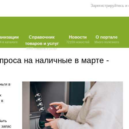
Зарегистрируйтесь и
анизации
Справочник
Новости
О портале
4 в каталоге
72159 новостей
Много полезного
товаров и услуг
9580 товаров и услуг
проса на наличные в марте -
ньги в
х
 в
быть
 запас