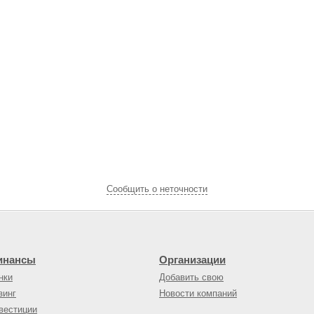
Cообщить о неточности
инансы
Организации
нки
Добавить свою
зинг
Новости компаний
вестиции