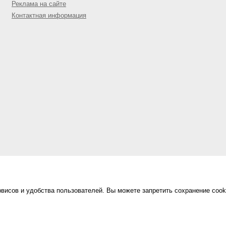
Реклама на сайте
Контактная информация
висов и удобства пользователей. Вы можете запретить сохранение cook
Сделано в
«Техинформ»
Уфа