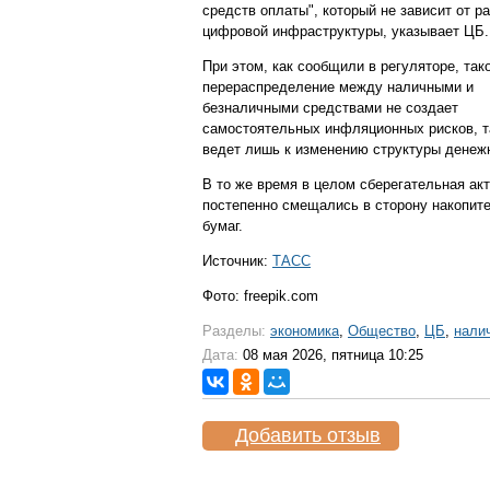
средств оплаты", который не зависит от р
цифровой инфраструктуры, указывает ЦБ.
При этом, как сообщили в регуляторе, так
перераспределение между наличными и
безналичными средствами не создает
самостоятельных инфляционных рисков, т
ведет лишь к изменению структуры денеж
В то же время в целом сберегательная ак
постепенно смещались в сторону накопите
бумаг.
Источник:
ТАСС
Фото: freepik.com
Разделы:
экономика
,
Общество
,
ЦБ
,
нали
Дата:
08 мая 2026, пятница 10:25
Добавить отзыв