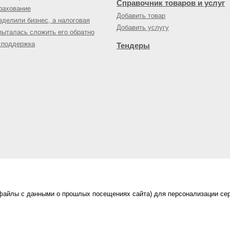
Справочник товаров и услуг
рахование
Добавить товар
зделили бизнес, а налоговая
Добавить услугу
пыталась сложить его обратно
споддержка
Тендеры
(файлы с данными о прошлых посещениях сайта) для персонализации сер
нес-портал
ама на портале
|
Правила пользования
|
ной офертой