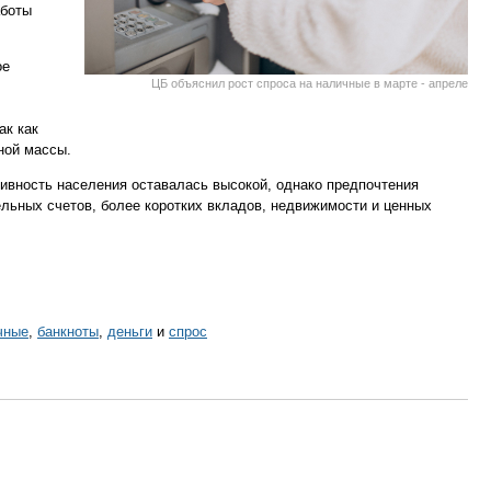
аботы
ое
ЦБ объяснил рост спроса на наличные в марте - апреле
ак как
ной массы.
тивность населения оставалась высокой, однако предпочтения
льных счетов, более коротких вкладов, недвижимости и ценных
чные
,
банкноты
,
деньги
и
спрос