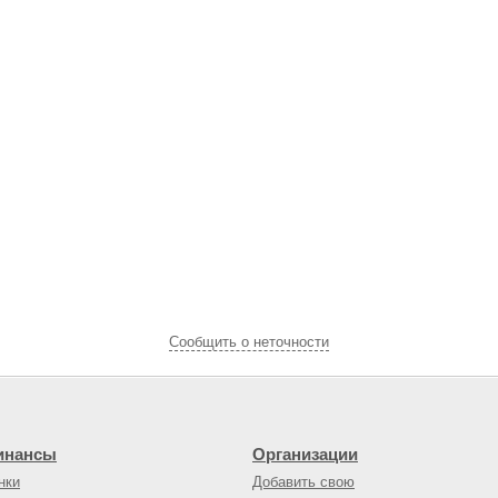
Cообщить о неточности
инансы
Организации
нки
Добавить свою