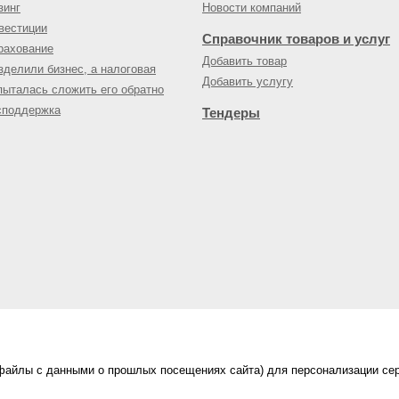
зинг
Новости компаний
вестиции
Справочник товаров и услуг
рахование
Добавить товар
зделили бизнес, а налоговая
Добавить услугу
пыталась сложить его обратно
споддержка
Тендеры
(файлы с данными о прошлых посещениях сайта) для персонализации сер
нес-портал
ама на портале
|
Правила пользования
|