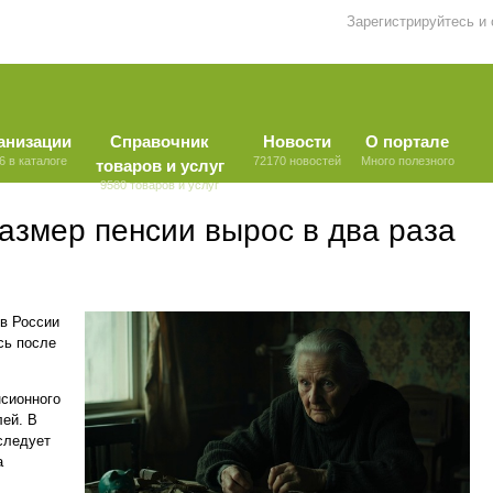
Зарегистрируйтесь и
анизации
Справочник
Новости
О портале
6 в каталоге
72170 новостей
Много полезного
товаров и услуг
9580 товаров и услуг
азмер пенсии вырос в два раза
 в России
сь после
нсионного
лей. В
 следует
а