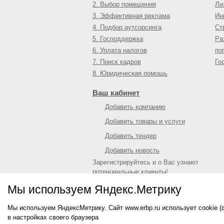
2. Выбор помещения
Ли
3. Эффективная реклама
Ин
4. Подбор аутсорсинга
Ст
5. Господдержка
Ра
6. Уплата налогов
по
7. Поиск кадров
Го
8. Юридическая помощь
Ваш кабинет
Добавить компанию
Добавить товары и услуги
Добавить тендер
Добавить новость
Зарегистрируйтесь и о Вас узнают
потенциальные клиенты!
Войти
или
зарегистрироваться
Мы используем Яндекс.Метрику
Мы используем ЯндексМетрику. Сайт www.erbp.ru использует cookie 
© 2009—
2026
Единый республиканский биз
в настройках своего браузера
О портале
|
Контактная информация
|
Рекл