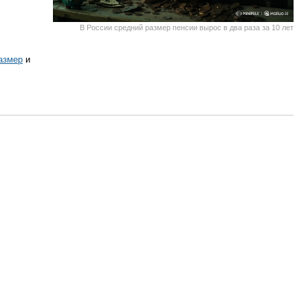
В России средний размер пенсии вырос в два раза за 10 лет
азмер
и