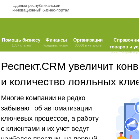
Единый республиканский
инновационный бизнес-портал
Помощь бизнесу
Финансы
Организации
Справочни
1837 статей
Кредиты, лизинг
33606 в каталоге
товаров и ус
9580 товаров и у
Респект.CRM увеличит кон
и количество лояльных кли
Многие компании не редко
забывают об автоматизации
ключевых процессов, а работу
с клиентами и их учет ведут
наиболее простым, на первый