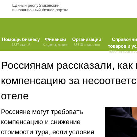
Единый республиканский
инновационный бизнес-портал
Помощь бизнесу
Финансы
Организации
Справочни
1837 статей
Кредиты, лизинг
33610 в каталоге
товаров и ус
9580 товаров и у
Россиянам рассказали, как
компенсацию за несоответс
отеле
Россияне могут требовать
компенсацию и снижение
стоимости тура, если условия