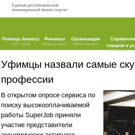
Единый республиканский
инновационный бизнес-портал
Помощь бизнесу
Финансы
Организации
Справочни
1837 статей
Кредиты, лизинг
33609 в каталоге
товаров и ус
9580 товаров и у
Уфимцы назвали самые ск
профессии
В открытом опросе сервиса по
поиску высокооплачиваемой
работы SuperJob приняли
участие представители
экономически активного