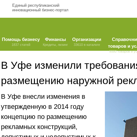
Единый республиканский
инновационный бизнес-портал
Помощь бизнесу
Финансы
Организации
Справочни
1837 статей
Кредиты, лизинг
33610 в каталоге
товаров и ус
9580 товаров и у
В Уфе изменили требовани
размещению наружной рек
В Уфе внесли изменения в
утвержденную в 2014 году
концепцию по размещению
рекламных конструкций,
допустимых и недопустимых к