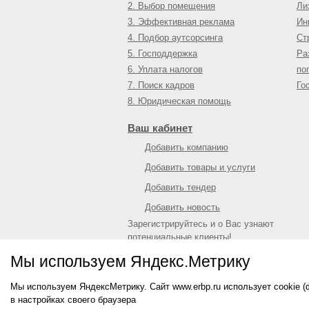
2. Выбор помещения
Ли
3. Эффективная реклама
Ин
4. Подбор аутсорсинга
Ст
5. Господдержка
Ра
6. Уплата налогов
по
7. Поиск кадров
Го
8. Юридическая помощь
Ваш кабинет
Добавить компанию
Добавить товары и услуги
Добавить тендер
Добавить новость
Зарегистрируйтесь и о Вас узнают
потенциальные клиенты!
Войти
или
зарегистрироваться
Мы используем Яндекс.Метрику
Мы используем ЯндексМетрику. Сайт www.erbp.ru использует cookie 
© 2009—
2026
Единый республиканский биз
в настройках своего браузера
О портале
|
Контактная информация
|
Рекл