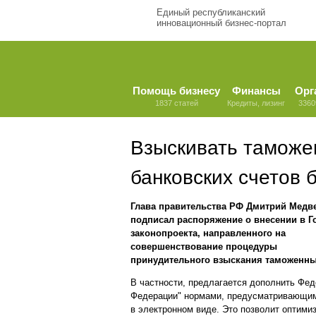
Единый республиканский
инновационный бизнес-портал
Помощь бизнесу
Финансы
Орг
1837 статей
Кредиты, лизинг
3360
Взыскивать таможе
банковских счетов 
Глава правительства РФ Дмитрий Медв
подписал распоряжение о внесении в Г
законопроекта, направленного на
совершенствование процедуры
принудительного взыскания таможенных
В частности, предлагается дополнить Фе
Федерации" нормами, предусматривающим
в электронном виде. Это позволит оптими