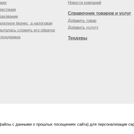
зинг
Новости компаний
вестиции
Справочник товаров и услуг
рахование
Добавить товар
зделили бизнес, а налоговая
Добавить услугу
пыталась сложить его обратно
споддержка
Тендеры
(файлы с данными о прошлых посещениях сайта) для персонализации сер
нес-портал
ама на портале
|
Правила пользования
|