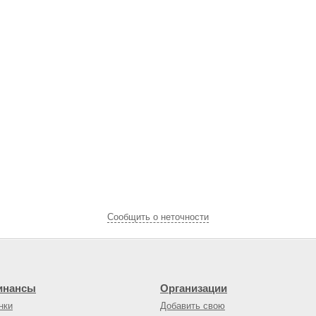
Cообщить о неточности
инансы
Организации
нки
Добавить свою