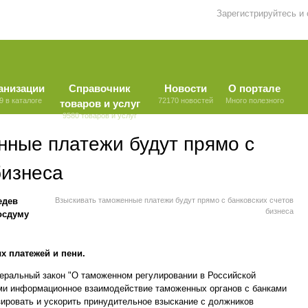
Зарегистрируйтесь и
анизации
Справочник
Новости
О портале
9 в каталоге
72170 новостей
Много полезного
товаров и услуг
9580 товаров и услуг
нные платежи будут прямо с
бизнеса
едев
Взыскивать таможенные платежи будут прямо с банковских счетов
бизнеса
осдуму
 платежей и пени.
деральный закон "О таможенном регулировании в Российской
и информационное взаимодействие таможенных органов с банками
зировать и ускорить принудительное взыскание с должников