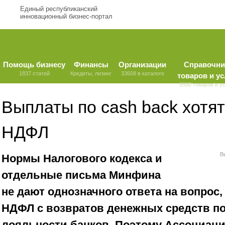
Единый республиканский
инновационный бизнес-портал
Помощь бизнесу
Финансы
Организации
Справочни
1837 статей
Кредиты, лизинг
33608 в каталоге
товаров и ус
9580 товаров и у
Выплаты по cash back хотят
НДФЛ
В
Нормы Налогового кодекса и
отдельные письма Минфина
не дают однозначного ответа на вопрос,
НДФЛ с возвратов денежных средств п
лояльности банков. Поэтому Ассоциаци