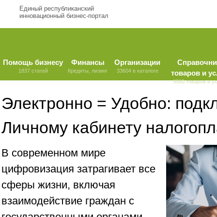
Единый республиканский
инновационный бизнес-портал
Помощь бизнесу
Финансы
Организации
Справочни
1837 статей
Кредиты, лизинг
33604 в каталоге
товаров и ус
9580 товаров и у
Электронно = Удобно: подк
Личному кабинету налогоп
В современном мире
цифровизация затрагивает все
сферы жизни, включая
взаимодействие граждан с
государственными органами.