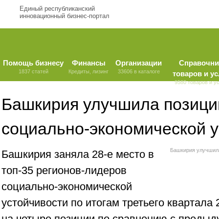
Единый республиканский
инновационный бизнес-портал
Помощь бизнесу
Финансы
Организации
Справочни
1837 статей
Кредиты, лизинг
33606 в каталоге
товаров и ус
9580 товаров и у
Башкирия улучшила позиции
социально-экономической 
Башкирия улучшила
Башкирия заняла 28-е место в
топ-35 регионов-лидеров
социально-экономической
устойчивости по итогам третьего квартала
на четыре позиции по сравнению с предыд