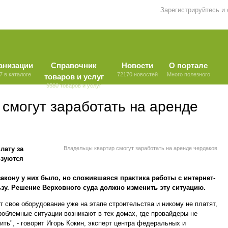
Зарегистрируйтесь и
анизации
Справочник
Новости
О портале
7 в каталоге
72170 новостей
Много полезного
товаров и услуг
9580 товаров и услуг
смогут заработать на аренде
лату за
Владельцы квартир смогут заработать на аренде чердаков
ьзуются
акону у них было, но сложившаяся практика работы с интернет-
зу. Решение Верховного суда должно изменить эту ситуацию.
 свое оборудование уже на этапе строительства и никому не платят,
Проблемные ситуации возникают в тех домах, где провайдеры не
ть", - говорит Игорь Кокин, эксперт центра федеральных и