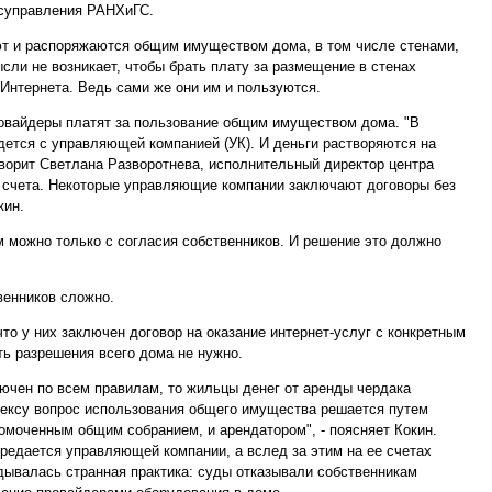
суправления РАНХиГС.
ют и распоряжаются общим имуществом дома, в том числе стенами,
сли не возникает, чтобы брать плату за размещение в стенах
 Интернета. Ведь сами же они им и пользуются.
ровайдеры платят за пользование общим имуществом дома. "В
дется с управляющей компанией (УК). И деньги растворяются на
говорит Светлана Разворотнева, исполнительный директор центра
о счета. Некоторые управляющие компании заключают договоры без
кин.
ом можно только с согласия собственников. И решение это должно
венников сложно.
то у них заключен договор на оказание интернет-услуг с конкретным
ть разрешения всего дома не нужно.
ючен по всем правилам, то жильцы денег от аренды чердака
дексу вопрос использования общего имущества решается путем
омоченным общим собранием, и арендатором", - поясняет Кокин.
редается управляющей компании, а вслед за этим на ее счетах
дывалась странная практика: суды отказывали собственникам