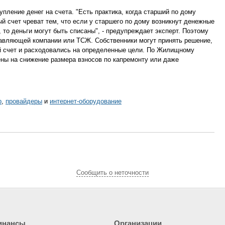
пление денег на счета. "Есть практика, когда старший по дому
ый счет чреват тем, что если у старшего по дому возникнут денежные
 то деньги могут быть списаны", - предупреждает эксперт. Поэтому
равляющей компании или ТСЖ. Собственники могут принять решение,
й счет и расходовались на определенные цели. По Жилищному
ены на снижение размера взносов по капремонту или даже
р
,
провайдеры
и
интернет-оборудование
Cообщить о неточности
инансы
Организации