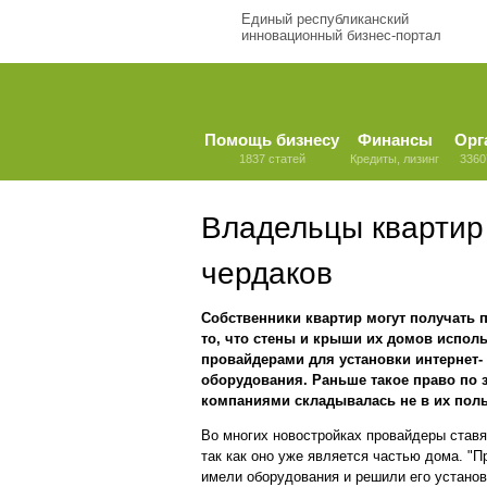
Единый республиканский
инновационный бизнес-портал
Помощь бизнесу
Финансы
Орг
1837 статей
Кредиты, лизинг
3360
Владельцы квартир 
чердаков
Собственники квартир могут получать п
то, что стены и крыши их домов испол
провайдерами для установки интернет-
оборудования. Раньше такое право по з
компаниями складывалась не в их поль
Во многих новостройках провайдеры ставят
так как оно уже является частью дома. "
имели оборудования и решили его установи