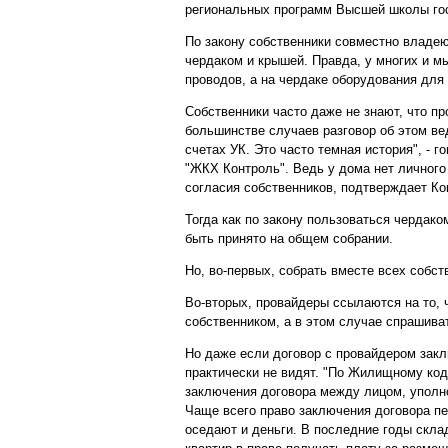
региональных программ Высшей школы го
По закону собственники совместно владе
чердаком и крышей. Правда, у многих и мы
проводов, а на чердаке оборудования для
Собственники часто даже не знают, что п
большинстве случаев разговор об этом ве
счетах УК. Это часто темная история", - 
"ЖКХ Контроль". Ведь у дома нет личног
согласия собственников, подтверждает Ко
Тогда как по закону пользоваться чердак
быть принято на общем собрании.
Но, во-первых, собрать вместе всех собст
Во-вторых, провайдеры ссылаются на то, ч
собственником, а в этом случае спрашива
Но даже если договор с провайдером закл
практически не видят. "По Жилищному ко
заключения договора между лицом, уполн
Чаще всего право заключения договора пе
оседают и деньги. В последние годы скла