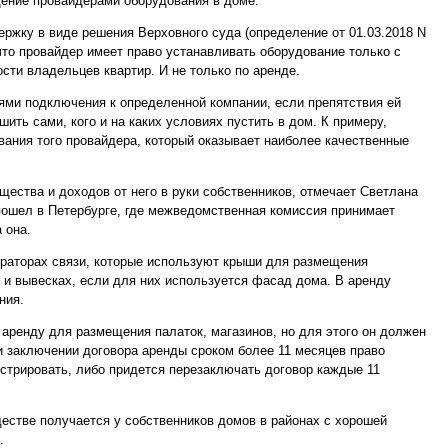
щение провайдерами оборудования в доме.
ржку в виде решения Верховного суда (определение от 01.03.2018 N
, что провайдер имеет право устанавливать оборудование только с
сти владельцев квартир. И не только по аренде.
ями подключения к определенной компании, если препятствия ей
шить сами, кого и на каких условиях пустить в дом. К примеру,
вания того провайдера, который оказывает наиболее качественные
щества и доходов от него в руки собственников, отмечает Светлана
пошел в Петербурге, где межведомственная комиссия принимает
 она.
ераторах связи, которые используют крыши для размещения
 и вывесках, если для них используется фасад дома. В аренду
ния.
аренду для размещения палаток, магазинов, но для этого он должен
ри заключении договора аренды сроком более 11 месяцев право
стрировать, либо придется перезаключать договор каждые 11
естве получается у собственников домов в районах с хорошей
.