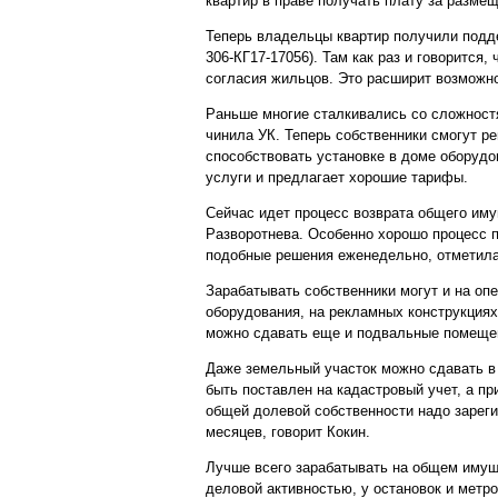
квартир в праве получать плату за разме
Теперь владельцы квартир получили подде
306-КГ17-17056). Там как раз и говорится
согласия жильцов. Это расширит возможно
Раньше многие сталкивались со сложност
чинила УК. Теперь собственники смогут ре
способствовать установке в доме оборудо
услуги и предлагает хорошие тарифы.
Сейчас идет процесс возврата общего иму
Разворотнева. Особенно хорошо процесс 
подобные решения еженедельно, отметила
Зарабатывать собственники могут и на оп
оборудования, на рекламных конструкциях
можно сдавать еще и подвальные помеще
Даже земельный участок можно сдавать в 
быть поставлен на кадастровый учет, а п
общей долевой собственности надо зареги
месяцев, говорит Кокин.
Лучше всего зарабатывать на общем имущ
деловой активностью, у остановок и метро