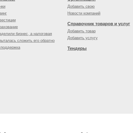
нки
Добавить свою
зинг
Новости компаний
вестиции
Справочник товаров и услуг
рахование
Добавить товар
зделили бизнес, а налоговая
Добавить услугу
пыталась сложить его обратно
споддержка
Тендеры