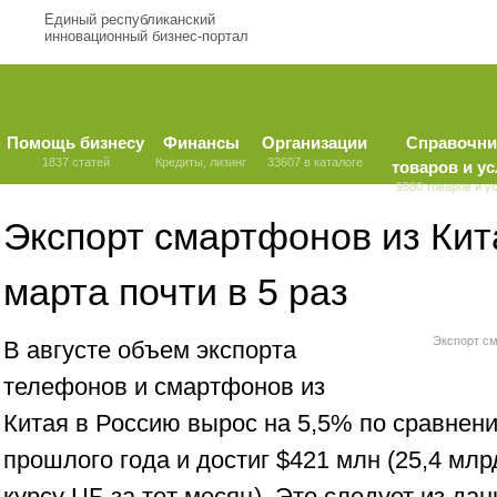
Единый республиканский
инновационный бизнес-портал
Помощь бизнесу
Финансы
Организации
Справочни
1837 статей
Кредиты, лизинг
33607 в каталоге
товаров и ус
9580 товаров и у
Экспорт смартфонов из Кит
марта почти в 5 раз
Экспорт см
В августе объем экспорта
телефонов и смартфонов из
Китая в Россию вырос на 5,5% по сравнен
прошлого года и достиг $421 млн (25,4 млр
курсу ЦБ за тот месяц). Это следует из да