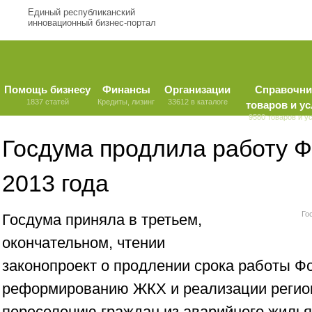
Единый республиканский
инновационный бизнес-портал
Помощь бизнесу
Финансы
Организации
Справочни
1837 статей
Кредиты, лизинг
33612 в каталоге
товаров и ус
9580 товаров и у
Госдума продлила работу 
2013 года
Го
Госдума приняла в третьем,
окончательном, чтении
законопроект о продлении срока работы Ф
реформированию ЖКХ и реализации регио
переселению граждан из аварийного жилья