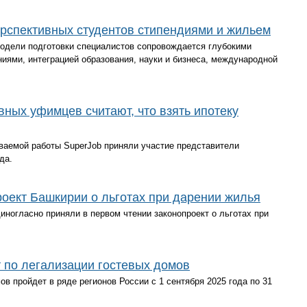
ерспективных студентов стипендиями и жильем
модели подготовки специалистов сопровождается глубокими
иями, интеграцией образования, науки и бизнеса, международной
вных уфимцев считают, что взять ипотеку
ваемой работы SuperJob приняли участие представители
да.
роект Башкирии о льготах при дарении жилья
иногласно приняли в первом чтении законопроект о льготах при
т по легализации гостевых домов
в пройдет в ряде регионов России с 1 сентября 2025 года по 31