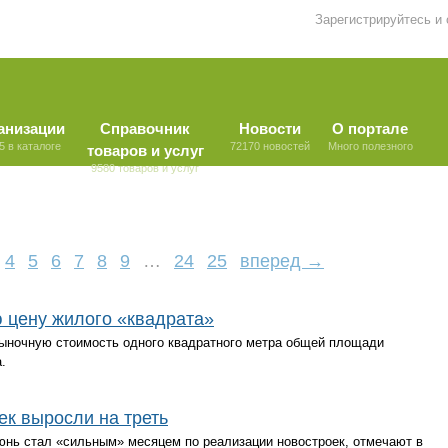
Зарегистрируйтесь и
анизации
Справочник
Новости
О портале
5 в каталоге
72170 новостей
Много полезного
товаров и услуг
9580 товаров и услуг
4
5
6
7
8
9
…
24
25
вперед →
 цену жилого «квадрата»
ыночную стоимость одного квадратного метра общей площади
.
к выросли на треть
нь стал «сильным» месяцем по реализации новостроек, отмечают в