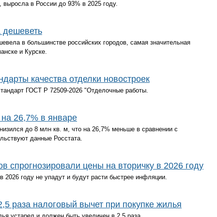
 выросла в России до 93% в 2025 году.
а дешеветь
шевела в большинстве российских городов, самая значительная
анске и Курске.
ндарты качества отделки новостроек
стандарт ГОСТ Р 72509-2026 "Отделочные работы.
 на 26,7% в январе
низился до 8 млн кв. м, что на 26,7% меньше в сравнении с
ельствуют данные Росстата.
ов спрогнозировали цены на вторичку в 2026 году
 2026 году не упадут и будут расти быстрее инфляции.
2,5 раза налоговый вычет при покупке жилья
ья устарел и должен быть увеличен в 2,5 раза.