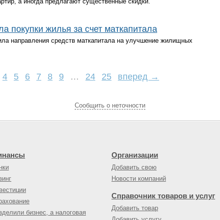
ртир, а иногда предлагают существенные скидки.
а покупки жилья за счет маткапитала
вила направления средств маткапитала на улучшение жилищных
4
5
6
7
8
9
…
24
25
вперед →
Cообщить о неточности
инансы
Организации
нки
Добавить свою
зинг
Новости компаний
вестиции
Справочник товаров и услуг
рахование
Добавить товар
зделили бизнес, а налоговая
Добавить услугу