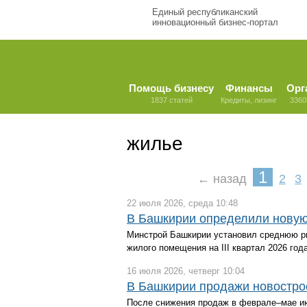
Единый республиканский
инновационный бизнес-портал
Помощь бизнесу
Финансы
Орг
1837 статей
Кредиты, лизинг
3360
жилье
1
← назад
2
3
22 июля 2026, среда 10:48
В Башкирии определили новую
Минстрой Башкирии установил среднюю р
жилого помещения на III квартал 2026 года
16 июля 2026, четверг 10:04
В Башкирии продажи новострое
После снижения продаж в феврале–мае ию