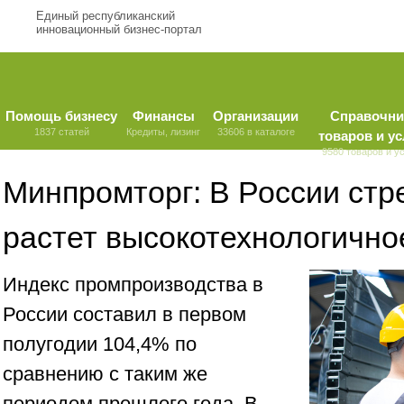
Единый республиканский
инновационный бизнес-портал
Помощь бизнесу
Финансы
Организации
Справочни
1837 статей
Кредиты, лизинг
33606 в каталоге
товаров и ус
9580 товаров и у
Минпромторг: В России ст
растет высокотехнологично
Индекс промпроизводства в
России составил в первом
полугодии 104,4% по
сравнению с таким же
периодом прошлого года. В