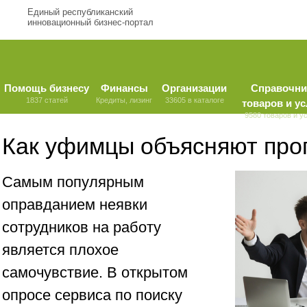
Единый республиканский
инновационный бизнес-портал
Помощь бизнесу
Финансы
Организации
Справочни
1837 статей
Кредиты, лизинг
33605 в каталоге
товаров и ус
9580 товаров и у
Как уфимцы объясняют прог
Самым популярным
оправданием неявки
сотрудников на работу
является плохое
самочувствие. В открытом
опросе сервиса по поиску