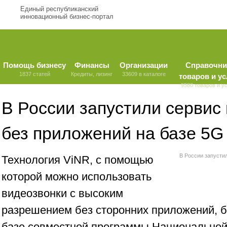
Единый республиканский
инновационный бизнес-портал
Помощь бизнесу
Финансы
Организации
Справочни
1837 статей
Кредиты, лизинг
33609 в каталоге
товаров и ус
9580 товаров и у
В России запустили сервис
без приложений на базе 5G
В России запусти
Технология ViNR, с помощью
которой можно использовать
видеозвонки с высоким
разрешением без сторонних приложений, 
базе совместной программы Национальной