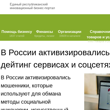
Единый республиканский
инновационный бизнес-портал
Помощь бизнесу
Финансы
Организации
Справочни
1837 статей
Кредиты, лизинг
33609 в каталоге
товаров и ус
9580 товаров и у
В России активизировалис
дейтинг сервисах и соцсетя
В России активизировались
мошенники, которые
используют для обмана
методы социальной
инженерии, искусственный