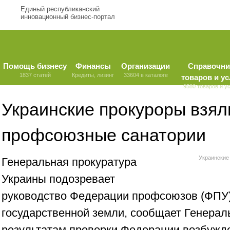
Единый республиканский
инновационный бизнес-портал
Помощь бизнесу
Финансы
Организации
Справочни
1837 статей
Кредиты, лизинг
33604 в каталоге
товаров и ус
9580 товаров и у
Украинские прокуроры взял
профсоюзные санатории
Украинские
Генеральная прокуратура
Украины подозревает
руководство Федерации профсоюзов (ФПУ)
государственной земли, сообщает Генерал
результатам проверки Федерации возбужде