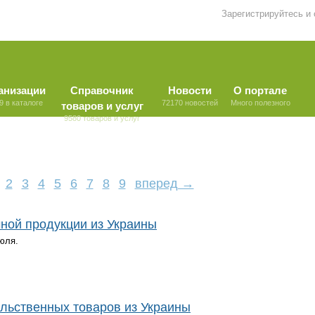
Зарегистрируйтесь и
анизации
Справочник
Новости
О портале
9 в каталоге
72170 новостей
Много полезного
товаров и услуг
9580 товаров и услуг
2
3
4
5
6
7
8
9
вперед →
ной продукции из Украины
юля.
льственных товаров из Украины