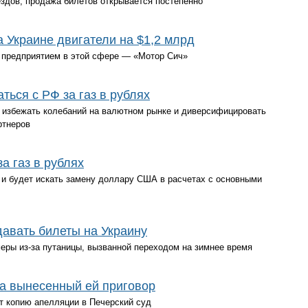
здов, продажа билетов открывается постепенно
а Украине двигатели на $1,2 млрд
 предприятием в этой сфере — «Мотор Сич»
ться с РФ за газ в рублях
е избежать колебаний на валютном рынке и диверсифицировать
ртнеров
а газ в рублях
 и будет искать замену доллару США в расчетах с основными
авать билеты на Украину
ры из-за путаницы, вызванной переходом на зимнее время
а вынесенный ей приговор
т копию апелляции в Печерский суд