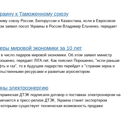
краину к Таможенному союзу
ному союзу России, Белоруссии и Казахстана, если в Евросоюзе
ом заявил посол Украины в России Владимир Ельченко, передает
еры мировой экономики за 10 лет
и в число лидеров мировой экономики. Об этом заявил министр
рошенко, передает ЛIГА.net. Как пояснил Порошенко, "если раньше
ть и газ", то в будущем лидерство перейдет к "странам зерна и
льственными ресурсами и развитым агросектором.
аины электроэнергию
краинская ДТЭК подписали договор о поставках электроэнергии на
тмечается в пресс-релизе ДТЭК, Украина станет экспортером
с которыми существует техническая возможность продажи