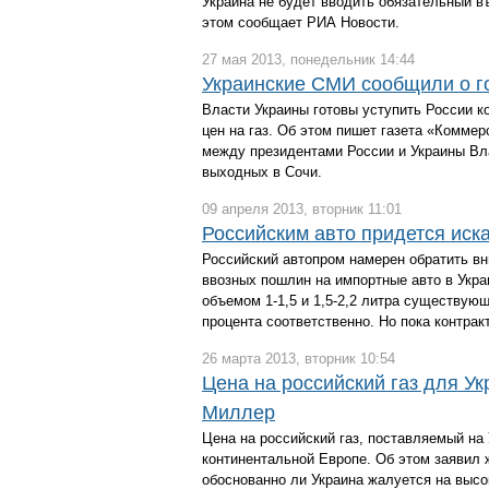
Украина не будет вводить обязательный в
этом сообщает РИА Новости.
27 мая 2013, понедельник 14:44
Украинские СМИ сообщили о го
Власти Украины готовы уступить России к
цен на газ. Об этом пишет газета «Коммер
между президентами России и Украины Вл
выходных в Сочи.
09 апреля 2013, вторник 11:01
Российским авто придется иск
Российский автопром намерен обратить в
ввозных пошлин на импортные авто в Укра
объемом 1-1,5 и 1,5-2,2 литра существующ
процента соответственно. Но пока контрак
26 марта 2013, вторник 10:54
Цена на российский газ для У
Миллер
Цена на российский газ, поставляемый на
континентальной Европе. Об этом заявил 
обоснованно ли Украина жалуется на высок