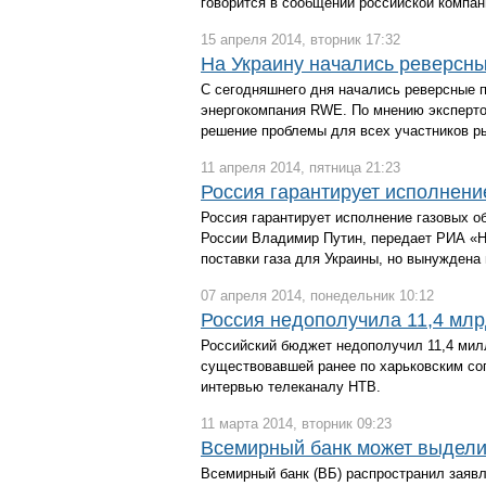
говорится в сообщении российской компан
15 апреля 2014, вторник 17:32
На Украину начались реверсны
С сегодняшнего дня начались реверсные по
энергокомпания RWE. По мнению экспертов,
решение проблемы для всех участников ры
11 апреля 2014, пятница 21:23
Россия гарантирует исполнени
Россия гарантирует исполнение газовых о
России Владимир Путин, передает РИА «Н
поставки газа для Украины, но вынуждена
07 апреля 2014, понедельник 10:12
Россия недополучила 11,4 млр
Российский бюджет недополучил 11,4 милл
существовавшей ранее по харьковским со
интервью телеканалу НТВ.
11 марта 2014, вторник 09:23
Всемирный банк может выдели
Всемирный банк (ВБ) распространил заявл