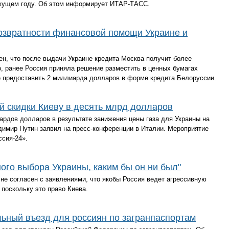
екущем году. Об этом информирует ИТАР-ТАСС.
озвратности финансовой помощи Украине и
н, что после выдачи Украине кредита Москва получит более
о, ранее Россия приняла решение разместить в ценных бумагах
е предоставить 2 миллиарда долларов в форме кредита Белоруссии.
ой скидки Киеву в десять млрд долларов
рдов долларов в результате занижения цены газа для Украины на
димир Путин заявил на пресс-конференции в Италии. Мероприятие
ссия-24».
ного выбора Украины, каким бы он ни был"
не согласен с заявлениями, что якобы Россия ведет агрессивную
 поскольку это право Киева.
льный въезд для россиян по загранпаспортам