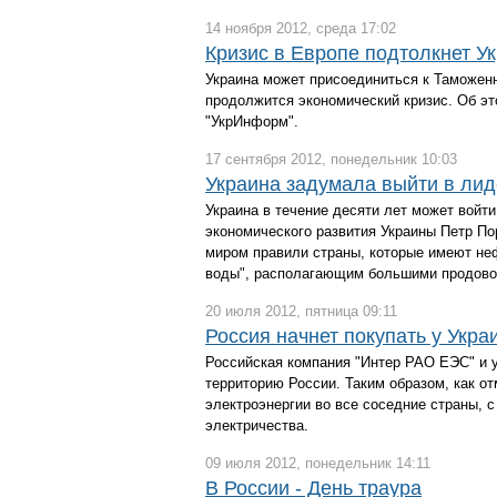
14 ноября 2012, среда 17:02
Кризис в Европе подтолкнет У
Украина может присоединиться к Таможен
продолжится экономический кризис. Об эт
"УкрИнформ".
17 сентября 2012, понедельник 10:03
Украина задумала выйти в лид
Украина в течение десяти лет может войт
экономического развития Украины Петр По
миром правили страны, которые имеют неф
воды", располагающим большими продово
20 июля 2012, пятница 09:11
Россия начнет покупать у Укр
Российская компания "Интер РАО ЕЭС" и у
территорию России. Таким образом, как о
электроэнергии во все соседние страны, 
электричества.
09 июля 2012, понедельник 14:11
В России - День траура