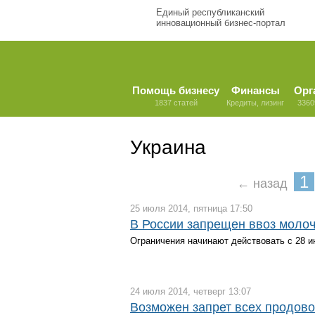
Единый республиканский
инновационный бизнес-портал
Помощь бизнесу
Финансы
Орг
1837 статей
Кредиты, лизинг
3360
Украина
1
← назад
25 июля 2014, пятница 17:50
В России запрещен ввоз молоч
Ограничения начинают действовать с 28 и
24 июля 2014, четверг 13:07
Возможен запрет всех продово