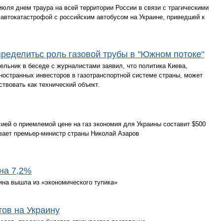
юля днем траура на всей территории России в связи с трагическими
 автокатастрофой с российским автобусом на Украине, приведшей к
ределитьс роль газовой трубы в "Южном потоке"
ельник в беседе с журналистами заявил, что политика Киева,
ностранных инвесторов в газотранспортной системе страны, может
ствовать как технический объект.
ией о приемлемой цене на газ экономия для Украины составит $500
ывает премьер-министр страны Николай Азаров
на 7,2%
ина вышла из «экономического тупика»
ов на Украину