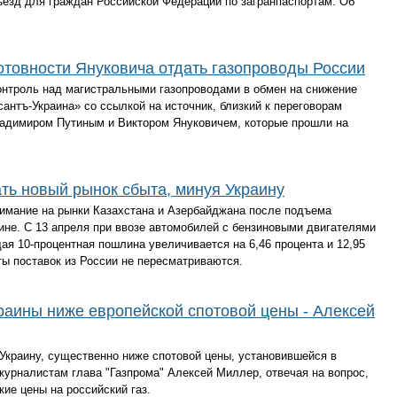
ъезд для граждан Российской Федерации по загранпаспортам. Об
товности Януковича отдать газопроводы России
онтроль над магистральными газопроводами в обмен на снижение
сантъ-Украина» со ссылкой на источник, близкий к переговорам
адимиром Путиным и Виктором Януковичем, которые прошли на
ать новый рынок сбыта, минуя Украину
нимание на рынки Казахстана и Азербайджана после подъема
ине. С 13 апреля при ввозе автомобилей с бензиновыми двигателями
ая 10-процентная пошлина увеличивается на 6,46 процента и 12,95
ты поставок из России не пересматриваются.
краины ниже европейской спотовой цены - Алексей
 Украину, существенно ниже спотовой цены, установившейся в
журналистам глава "Газпрома" Алексей Миллер, отвечая на вопрос,
ие цены на российский газ.