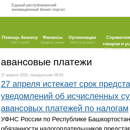
Единый республиканский
инновационный бизнес-портал
Помощь бизнесу
Финансы
Организации
Справочни
1837 статей
Кредиты, лизинг
33612 в каталоге
товаров и ус
9580 товаров и у
авансовые платежи
27 апреля 2026, понедельник 09:55
27 апреля истекает срок предст
уведомлений об исчисленных су
авансовых платежей по налогам
УФНС России по Республике Башкортостан
обязанности налогоплательщиков предста