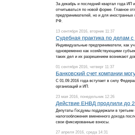
За декабрь и последний квартал года ИП и
отчитываться по новой форме. Главное от
предпринимателей, но и для иностранных 
РФ.
13 сентября 2016, вторник 11:37
Судебная практика по делам 
Индивидуальные предприниматели, как уча
одновременно как хозяйствующими субъек
таких дел и их разрешением возникают дов
01 сентября 2016, четверг 11:37
Банковский счет компании мог
С 01.09.2016 года вступает в силу Федер
организаций и ИП.
23 мая 2016, понедельник 12:26
Действие ЕНВД продлили до 2
Депутаты Госдумы поддержали в третьем 
налогообложения вмененного дохода посл
свои фиксированные взносы.
27 апреля 2016, среда 14:31