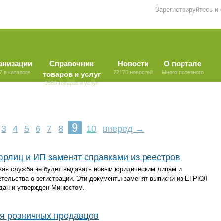
Зарегистрируйтесь и
анизации
Справочник
Новости
О портале
7 в каталоге
72170 новостей
Много полезного
товаров и услуг
9580 товаров и услуг
9
3
4
5
6
7
8
10
вперед →
юрлиц и ИП заменят справками из реестров
овая служба не будет выдавать новым юридическим лицам и
ельства о регистрации. Эти документы заменят выписки из ЕГРЮЛ
дан и утвержден Минюстом.
ля розничных продавцов