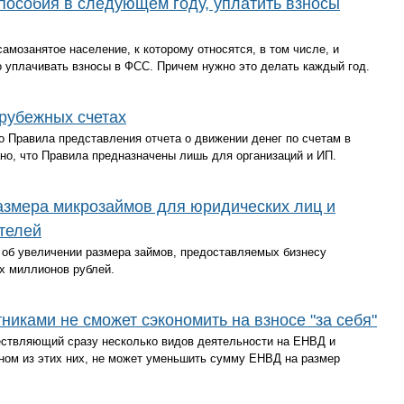
пособия в следующем году, уплатить взносы
амозанятое население, к которому относятся, в том числе, и
 уплачивать взносы в ФСС. Причем нужно это делать каждый год.
рубежных счетах
 Правила представления отчета о движении денег по счетам в
ано, что Правила предназначены лишь для организаций и ИП.
азмера микрозаймов для юридических лиц и
телей
 об увеличении размера займов, предоставляемых бизнесу
х миллионов рублей.
иками не сможет сэкономить на взносе "за себя"
ствляющий сразу несколько видов деятельности на ЕНВД и
ном из этих них, не может уменьшить сумму ЕНВД на размер
.