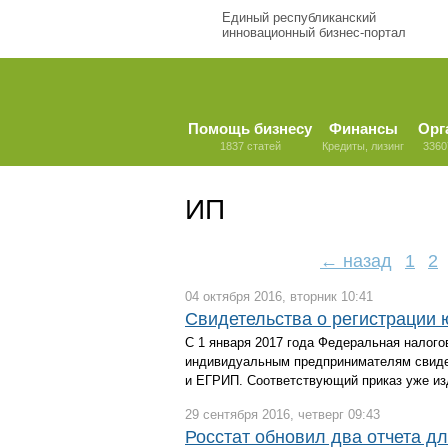
Единый республиканский
инновационный бизнес-портал
Помощь бизнесу
Финансы
Орг
1837 статей
Кредиты, лизинг
3360
ИП
← назад
1
2
04 октября 2016, вторник 10:41
Свидетельства о регистрации 
С 1 января 2017 года Федеральная налог
индивидуальным предпринимателям свидет
и ЕГРИП. Соответствующий приказ уже из
29 сентября 2016, четверг 09:43
Росстат обновил два отчета д