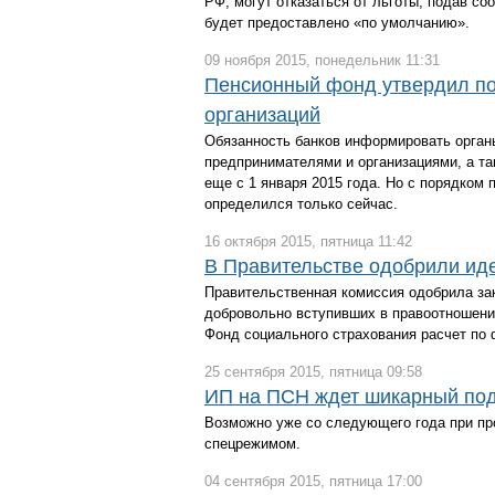
РФ, могут отказаться от льготы, подав со
будет предоставлено «по умолчанию».
09 ноября 2015, понедельник 11:31
Пенсионный фонд утвердил по
организаций
Обязанность банков информировать органы
предпринимателями и организациями, а та
еще с 1 января 2015 года. Но с порядко
определился только сейчас.
16 октября 2015, пятница 11:42
В Правительстве одобрили ид
Правительственная комиссия одобрила за
добровольно вступивших в правоотношения
Фонд социального страхования расчет по
25 сентября 2015, пятница 09:58
ИП на ПСН ждет шикарный по
Возможно уже со следующего года при пр
спецрежимом.
04 сентября 2015, пятница 17:00