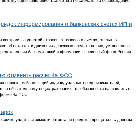
ответствующее заявление. Если этого не сделать, то освобождение
рядок информирования о банковских счетах ИП и
 контроля за уплатой страховых взносов о счетах, открытых
кже об остатках и движении денежных средств на них, установлена
м представления банками такой информации Пенсионный фонд России
ею отменить расчет 4а-ФСС
конопроект, избавляющий индивидуальных предпринимателей,
 по обязательному социстрахованию, от обязанности направлять в
 форме 4а-ФСС.
дарок
осрочке уплаты стоимости патента не придется прощаться с данным