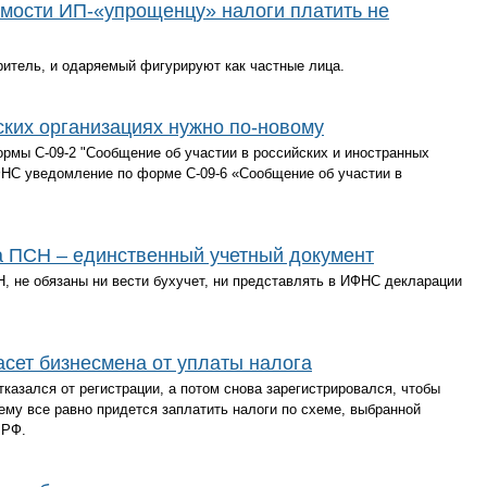
мости ИП-«упрощенцу» налоги платить не
аритель, и одаряемый фигурируют как частные лица.
ских организациях нужно по-новому
ормы С-09-2 "Сообщение об участии в российских и иностранных
ФНС уведомление по форме С-09-6 «Сообщение об участии в
а ПСН – единственный учетный документ
 не обязаны ни вести бухучет, ни представлять в ИФНС декларации
асет бизнесмена от уплаты налога
азался от регистрации, а потом снова зарегистрировался, чтобы
ему все равно придется заплатить налоги по схеме, выбранной
 РФ.