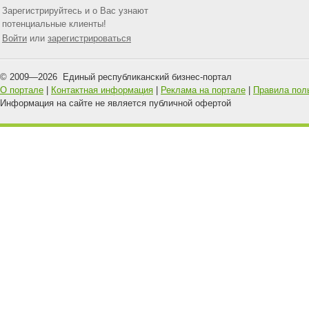
Зарегистрируйтесь и о Вас узнают
потенциальные клиенты!
Войти
или
зарегистрироваться
© 2009—
2026
Единый республиканский бизнес-портал
О портале
|
Контактная информация
|
Реклама на портале
|
Правила пол
Информация на сайте не является публичной офертой