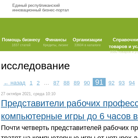
Единый республиканский
инновационный бизнес-портал
Помощь бизнесу
Финансы
Организации
Справочни
1837 статей
Кредиты, лизинг
33604 в каталоге
товаров и ус
9580 товаров и у
исследование
91
← назад
1
2
…
87
88
89
90
92
93
94
27 октября 2021, среда 10:10
Представители рабочих професс
компьютерные игры до 6 часов 
Почти четверть представителей рабочих п
тратят на компьютерные игры от четырех д