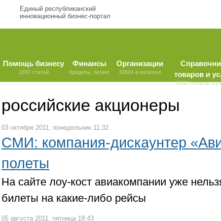
Единый республиканский
инновационный бизнес-портал
Помощь бизнесу
Финансы
Организации
Справочни
1837 статей
Кредиты, лизинг
33604 в каталоге
товаров и ус
9580 товаров и у
российские акционеры
03 октября 2011, понедельник 11:32
СМИ: компания-дискаунтер «Ави
полеты
На сайте лоу-кост авиакомпании уже нельз
билеты на какие-либо рейсы
05 августа 2011, пятница 18:43