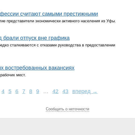
офессии считают самыми престижными
тие представители экономически активного населения из Уфы.
 брали отпуск вне графика
 редко сталкиваются с отказами руководства в предоставлении
х востребованных вакансиях
 рабочих мест.
4
5
6
7
8
9
…
42
43
вперед →
Cообщить о неточности