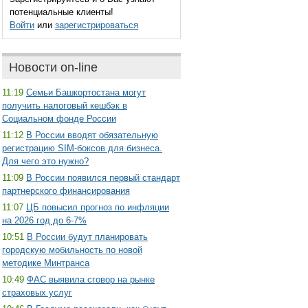
потенциальные клиенты!
Войти
или
зарегистрироваться
Новости on-line
11:19
Семьи Башкортостана могут
получить налоговый кешбэк в
Социальном фонде России
11:12
В России вводят обязательную
регистрацию SIM-боксов для бизнеса.
Для чего это нужно?
11:09
В России появился первый стандарт
партнерского финансирования
11:07
ЦБ повысил прогноз по инфляции
на 2026 год до 6-7%
10:51
В России будут планировать
городскую мобильность по новой
методике Минтранса
10:49
ФАС выявила сговор на рынке
страховых услуг