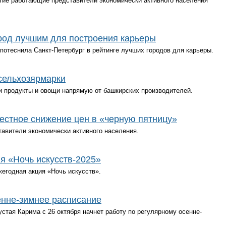
стие работающие представители экономически активного населения
род лучшим для построения карьеры
потеснила Санкт-Петербург в рейтинге лучших городов для карьеры.
сельхозярмарки
ти продукты и овощи напрямую от башкирских производителей.
естное снижение цен в «черную пятницу»
тавители экономически активного населения.
я «Ночь искусств-2025»
жегодная акция «Ночь искусств».
енне-зимнее расписание
тая Карима с 26 октября начнет работу по регулярному осенне-