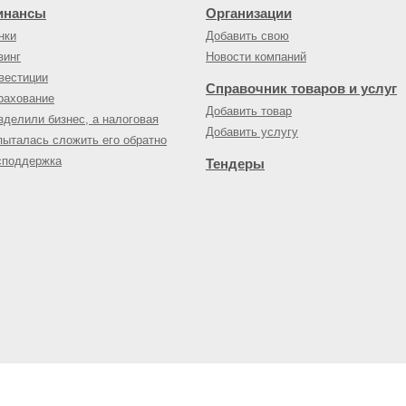
инансы
Организации
нки
Добавить свою
зинг
Новости компаний
вестиции
Справочник товаров и услуг
рахование
Добавить товар
зделили бизнес, а налоговая
Добавить услугу
пыталась сложить его обратно
споддержка
Тендеры