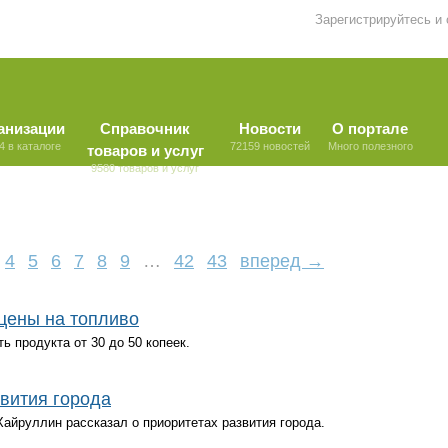
Зарегистрируйтесь и
анизации
Справочник
Новости
О портале
4 в каталоге
72159 новостей
Много полезного
товаров и услуг
9580 товаров и услуг
4
5
6
7
8
9
…
42
43
вперед →
цены на топливо
 продукта от 30 до 50 копеек.
вития города
айруллин рассказал о приоритетах развития города.