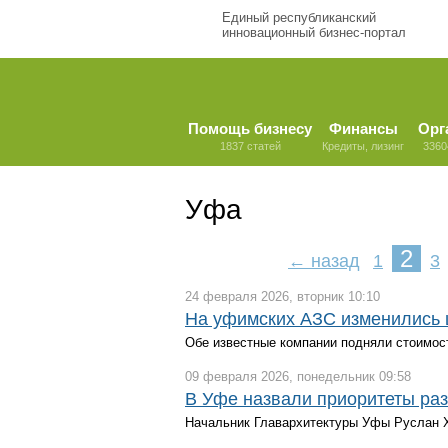
Единый республиканский
инновационный бизнес-портал
Помощь бизнесу
Финансы
Орг
1837 статей
Кредиты, лизинг
3360
Уфа
2
← назад
1
3
24 февраля 2026, вторник 10:10
На уфимских АЗС изменились 
Обе известные компании подняли стоимость
09 февраля 2026, понедельник 09:58
В Уфе назвали приоритеты раз
Начальник Главархитектуры Уфы Руслан Х