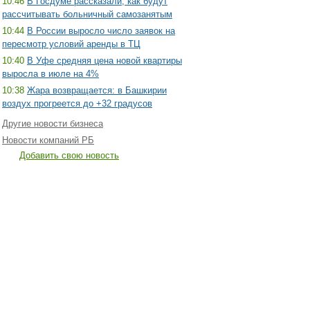
10:46
В Госдуме рассказали, как будут
рассчитывать больничный самозанятым
10:44
В России выросло число заявок на
пересмотр условий аренды в ТЦ
10:40
В Уфе средняя цена новой квартиры
выросла в июле на 4%
10:38
Жара возвращается: в Башкирии
воздух прогреется до +32 градусов
Другие новости бизнеса
Новости компаний РБ
Добавить свою новость