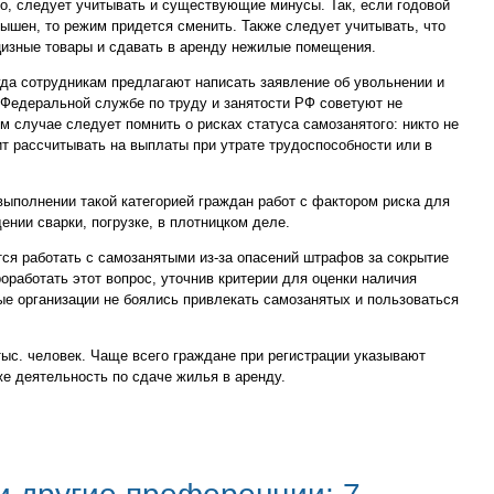
о, следует учитывать и существующие минусы. Так, если годовой
вышен, то режим придется сменить. Также следует учитывать, что
изные товары и сдавать в аренду нежилые помещения.
огда сотрудникам предлагают написать заявление об увольнении и
 Федеральной службе по труду и занятости РФ советуют не
м случае следует помнить о рисках статуса самозанятого: никто не
ит рассчитывать на выплаты при утрате трудоспособности или в
 выполнении такой категорией граждан работ с фактором риска для
ении сварки, погрузке, в плотницком деле.
тся работать с самозанятыми из-за опасений штрафов за сокрытие
работать этот вопрос, уточнив критерии для оценки наличия
е организации не боялись привлекать самозанятых и пользоваться
ыс. человек. Чаще всего граждане при регистрации указывают
же деятельность по сдаче жилья в аренду.