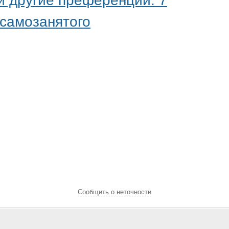
и другие преференции: 7
 самозанятого
Cообщить о неточности