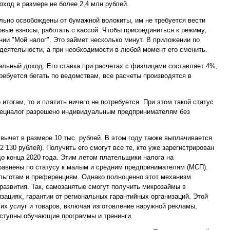
оход в размере не более 2,4 млн рублей.
льно освобождены от бумажной волокиты, им не требуется вести
овые взносы, работать с кассой. Чтобы присоединиться к режиму,
нии "Мой налог". Это займет несколько минут. В приложении по
еятельности, а при необходимости в любой момент его сменить.
льный доход. Его ставка при расчетах с физлицами составляет 4%,
требуется бегать по ведомствам, все расчеты производятся в
итогам, то и платить ничего не потребуется. При этом такой статус
пецналог разрешено индивидуальным предпринимателям без
ычет в размере 10 тыс. рублей. В этом году также выплачивается
130 рублей). Получить его смогут все те, кто уже зарегистрирован
о конца 2020 года. Этим летом плательщики налога на
авнены по статусу к малым и средним предпринимателям (МСП).
льготам и преференциям. Однако полноценно этот механизм
мразвития. Так, самозанятые смогут получить микрозаймы в
ациях, гарантии от региональных гарантийных организаций. Этой
 их услуг и товаров, включая изготовление наружной рекламы,
оступны обучающие программы и тренинги.