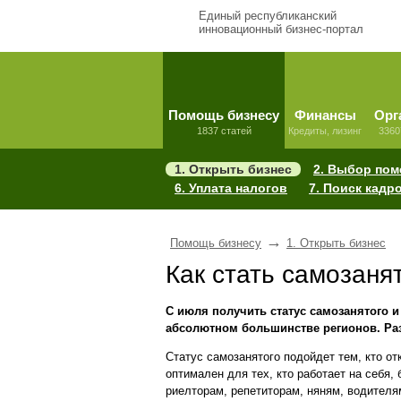
Единый республиканский
инновационный бизнес-портал
Помощь бизнесу
Финансы
Орг
1837 статей
Кредиты, лизинг
3360
1. Открыть бизнес
2. Выбор по
6. Уплата налогов
7. Поиск кадр
→
Помощь бизнесу
1. Открыть бизнес
Как стать самозаня
С июля получить статус самозанятого и
абсолютном большинстве регионов. Разб
Статус самозанятого подойдет тем, кто о
оптимален для тех, кто работает на себя,
риелторам, репетиторам, няням, водителя