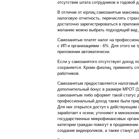
отсутствие штата сотрудников и годовой д
В отличие от юрлиц самозанятые максима
налоговую отчетность, перечислять страх
достаточно зарегистрироваться в приложе
желанию можно выбрать подходящий вид д
Самозанятые платят налог на профессиона
с ИП и организациями - 6%. Для этого не 
приложении автоматически.
Если у самозанятого отсутствует доход по 
сохраняется. Кроме физлиц, применять с
работников.
Самозанятым предоставляется налоговый в
дополнительный бонус в размере МРОТ (12 
самозанятым либо оформит такой статус д
профессиональный доход также были прир
Для них открылся доступ к действующим 
заработает к осени, уточняют в минэконо
государственных микрофинансовых организ
категории граждан помогут в продвижении
создание видеороликов, а также станут д