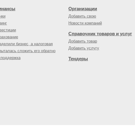
инансы
Организации
нки
Добавить свою
зинг
Новости компаний
вестиции
Справочник товаров и услуг
рахование
Добавить товар
зделили бизнес, а налоговая
Добавить услугу
пыталась сложить его обратно
споддержка
Тендеры