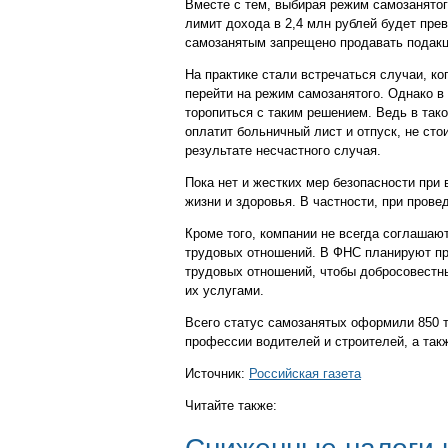
Вместе с тем, выбирая режим самозанятог
лимит дохода в 2,4 млн рублей будет пре
самозанятым запрещено продавать подакц
На практике стали встречаться случаи, к
перейти на режим самозанятого. Однако в
торопиться с таким решением. Ведь в тако
оплатит больничный лист и отпуск, не сто
результате несчастного случая.
Пока нет и жестких мер безопасности при
жизни и здоровья. В частности, при провед
Кроме того, компании не всегда соглашаю
трудовых отношений. В ФНС планируют про
трудовых отношений, чтобы добросовестны
их услугами.
Всего статус самозанятых оформили 850 т
профессии водителей и строителей, а так
Источник:
Российская газета
Читайте также: