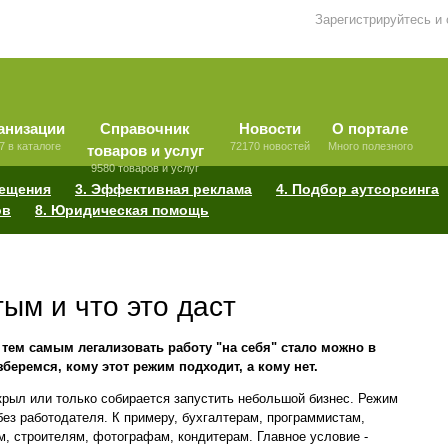
Зарегистрируйтесь и
анизации
Справочник
Новости
О портале
7 в каталоге
72170 новостей
Много полезного
товаров и услуг
9580 товаров и услуг
мещения
3. Эффективная реклама
4. Подбор аутсорсинга
ов
8. Юридическая помощь
тым и что это даст
 тем самым легализовать работу "на себя" стало можно в
еремся, кому этот режим подходит, а кому нет.
ткрыл или только собирается запустить небольшой бизнес. Режим
 без работодателя. К примеру, бухгалтерам, программистам,
м, строителям, фотографам, кондитерам. Главное условие -