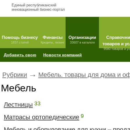
Единый республиканский
инновационный бизнес-портал
Помощь бизнесу
Финансы
Организации
Справочни
1837 статей
Кредиты, лизинг
33607 в каталоге
товаров и ус
9580 товаров и у
Добавить свою
Новости компаний
→
Рубрики
Мебель. товары для дома и о
Мебель
33
Лестницы
9
Матрасы ортопедические
Мебель и оборудование для кухни – прод